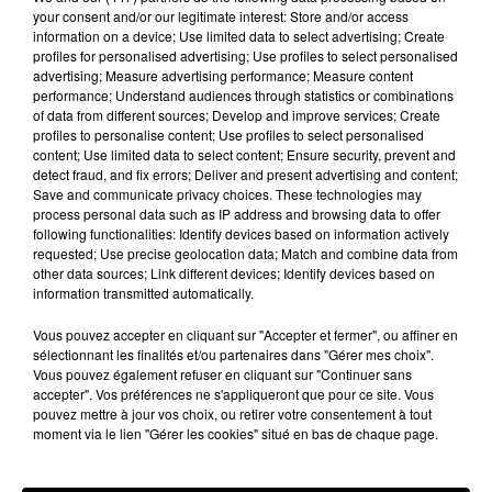
que la ville de Sarlat les a répertorié sur vidéo sur
your consent and/or our legitimate interest: Store and/or access
information on a device; Use limited data to select advertising; Create
son facebook.
profiles for personalised advertising; Use profiles to select personalised
</p
advertising; Measure advertising performance; Measure content
performance; Understand audiences through statistics or combinations
of data from different sources; Develop and improve services; Create
profiles to personalise content; Use profiles to select personalised
content; Use limited data to select content; Ensure security, prevent and
detect fraud, and fix errors; Deliver and present advertising and content;
Save and communicate privacy choices. These technologies may
process personal data such as IP address and browsing data to offer
following functionalities: Identify devices based on information actively
requested; Use precise geolocation data; Match and combine data from
other data sources; Link different devices; Identify devices based on
information transmitted automatically.
Vous pouvez accepter en cliquant sur "Accepter et fermer", ou affiner en
sélectionnant les finalités et/ou partenaires dans "Gérer mes choix".
Vous pouvez également refuser en cliquant sur "Continuer sans
accepter". Vos préférences ne s'appliqueront que pour ce site. Vous
pouvez mettre à jour vos choix, ou retirer votre consentement à tout
moment via le lien "Gérer les cookies" situé en bas de chaque page.
Publié : 15 février 2018 à 5h06 par Laure Deville