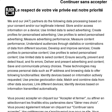
Continuer sans accepter
Le respect de votre vie privée est notre priorité
We and
our (447) partners
do the following data processing based on
your consent and/or our legitimate interest: Store and/or access
information on a device; Use limited data to select advertising; Create
profiles for personalised advertising; Use profiles to select personalised
advertising; Measure advertising performance; Measure content
performance; Understand audiences through statistics or combinations
of data from different sources; Develop and improve services; Create
profiles to personalise content; Use profiles to select personalised
content; Use limited data to select content; Ensure security, prevent and
detect fraud, and fix errors; Deliver and present advertising and content;
Save and communicate privacy choices. These technologies may
process personal data such as IP address and browsing data to offer
Hip-Hop News
following functionalities: Identify devices based on information actively
requested; Use precise geolocation data; Match and combine data from
other data sources; Link different devices; Identify devices based on
information transmitted automatically.
Moha MMZ dévoile « Mikasa », un
nouveau single entre amour et...
Vous pouvez accepter en cliquant sur "Accepter et fermer", ou affiner en
7 août 2026
sélectionnant les finalités et/ou partenaires dans "Gérer mes choix".
Vous pouvez également refuser en cliquant sur "Continuer sans
accepter". Vos préférences ne s'appliqueront que pour ce site. Vous