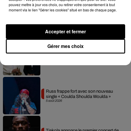
pouvez mettre à jour vos choix, ou retirer votre consentement à tout
moment via le lien "Gérer les cookies" situé en bas de chaque page.
Tayc et Didi B dévoilent le single le plus
dansant de l’année
7 août 2026
Accepter et fermer
Gérer mes choix
Franglish et Keblack dévoilent une
session live surprise
6 août 2026
Russ frappe fort avec son nouveau
single « Coulda Shoulda Woulda »
5 août 2026
Tiakola annonce le premier concert de