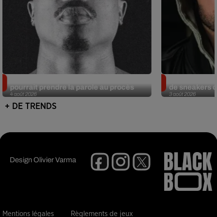
Meurtre de Tupac : Suge Knight
Eminem met a
pourrait prendre la parole au procès
de sneakers de
4 août 2026
3 août 2026
+ DE TRENDS
Design
Olivier Varma
Mentions légales
Règlements de jeux