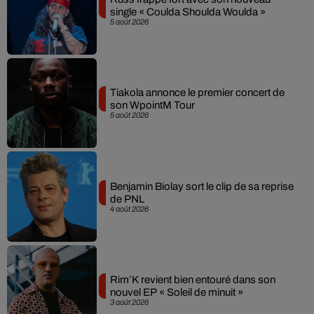
single « Coulda Shoulda Woulda »
5 août 2026
Tiakola annonce le premier concert de
son WpointM Tour
5 août 2026
Benjamin Biolay sort le clip de sa reprise
de PNL
4 août 2026
Rim’K revient bien entouré dans son
nouvel EP « Soleil de minuit »
3 août 2026