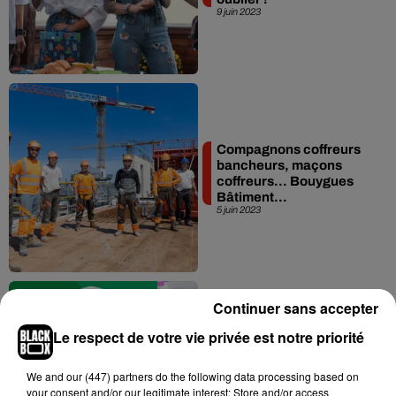
9 juin 2023
Compagnons coffreurs
bancheurs, maçons
coffreurs… Bouygues
Bâtiment...
5 juin 2023
Continuer sans accepter
Le respect de votre vie privée est notre priorité
L’ISVM, l’école qui place
l’étudiant au coeur des
We and
our (447) partners
do the following data processing based on
préoccupations
your consent and/or our legitimate interest: Store and/or access