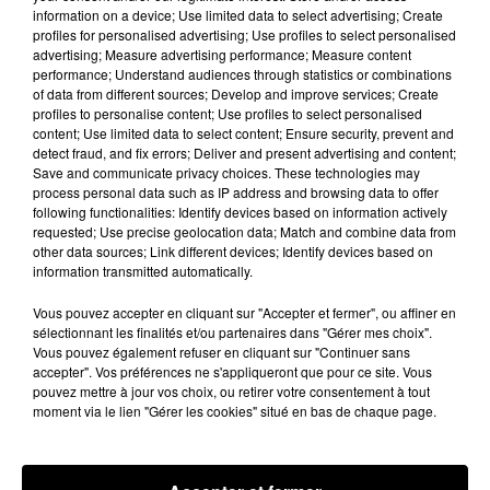
12 mai 2023
information on a device; Use limited data to select advertising; Create
profiles for personalised advertising; Use profiles to select personalised
advertising; Measure advertising performance; Measure content
performance; Understand audiences through statistics or combinations
of data from different sources; Develop and improve services; Create
profiles to personalise content; Use profiles to select personalised
content; Use limited data to select content; Ensure security, prevent and
detect fraud, and fix errors; Deliver and present advertising and content;
Save and communicate privacy choices. These technologies may
process personal data such as IP address and browsing data to offer
À l’ISVM, les étudiants
following functionalities: Identify devices based on information actively
ont déjà un pied dans le
requested; Use precise geolocation data; Match and combine data from
monde professionnel
other data sources; Link different devices; Identify devices based on
11 mai 2023
information transmitted automatically.
Vous pouvez accepter en cliquant sur "Accepter et fermer", ou affiner en
sélectionnant les finalités et/ou partenaires dans "Gérer mes choix".
Vous pouvez également refuser en cliquant sur "Continuer sans
accepter". Vos préférences ne s'appliqueront que pour ce site. Vous
pouvez mettre à jour vos choix, ou retirer votre consentement à tout
moment via le lien "Gérer les cookies" situé en bas de chaque page.
“Ça m’a plus poussé à
travailler, j’ai réussi à
m’en sortir” :...