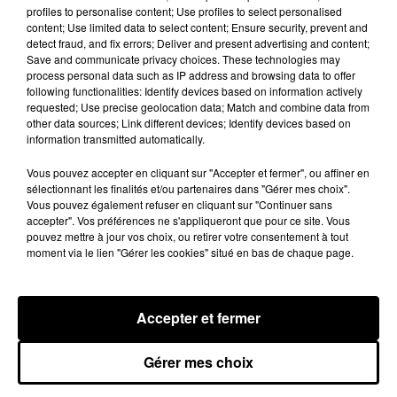
profiles to personalise content; Use profiles to select personalised
content; Use limited data to select content; Ensure security, prevent and
detect fraud, and fix errors; Deliver and present advertising and content;
Save and communicate privacy choices. These technologies may
process personal data such as IP address and browsing data to offer
Tiakola annonce le premier concert
following functionalities: Identify devices based on information actively
de son WpointM Tour
requested; Use precise geolocation data; Match and combine data from
Publié le 5 août 2026
other data sources; Link different devices; Identify devices based on
information transmitted automatically.
Vous pouvez accepter en cliquant sur "Accepter et fermer", ou affiner en
sélectionnant les finalités et/ou partenaires dans "Gérer mes choix".
Premium News
Vous pouvez également refuser en cliquant sur "Continuer sans
accepter". Vos préférences ne s'appliqueront que pour ce site. Vous
pouvez mettre à jour vos choix, ou retirer votre consentement à tout
moment via le lien "Gérer les cookies" situé en bas de chaque page.
La Foire Internationale de Bordeaux
se ré-invente pour cette...
Publié le 18 mai 2026
Accepter et fermer
Gérer mes choix
Créer, partager, diffuser : rester libre