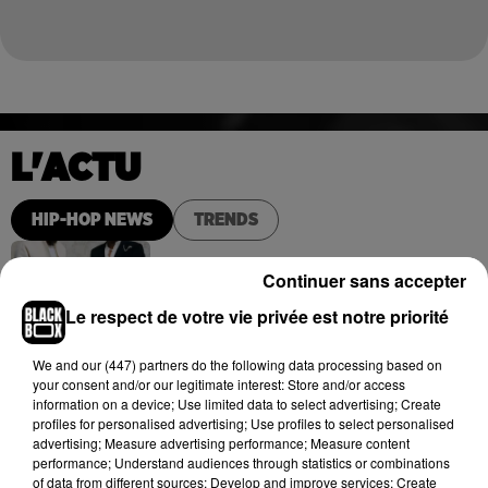
L'ACTU
HIP-HOP NEWS
TRENDS
Continuer sans accepter
Franglish et Keblack dévoilent une
Le respect de votre vie privée est notre priorité
session live surprise
Publié le 6 août 2026
We and
our (447) partners
do the following data processing based on
your consent and/or our legitimate interest: Store and/or access
information on a device; Use limited data to select advertising; Create
profiles for personalised advertising; Use profiles to select personalised
advertising; Measure advertising performance; Measure content
Russ frappe fort avec son nouveau
performance; Understand audiences through statistics or combinations
single « Coulda Shoulda Woulda »
of data from different sources; Develop and improve services; Create
Publié le 5 août 2026