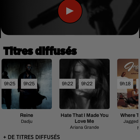
Titres diffusés
9h25
9h25
9h22
9h22
9h18
Reine
Hate That I Made You
Where Th
Love Me
Dadju
Jagged 
Ariana Grande
N
+ DE TITRES DIFFUSÉS