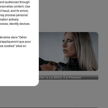
tand audiences through
personalise content; Use
 fraud, and fix errors;
 may process personal
mation actively
vices; Identify devices
rtenaires dans "Gérer
s'appliqueront que pour
les cookies" situé en
fait son
Ekloz en concert gratuit le 29
oi de...
janvier à La MAC 3 à Pessac