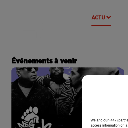
RADIO
ACTU
POD
CONTACT
Événements à venir
We and
our (447) partn
access information on a 