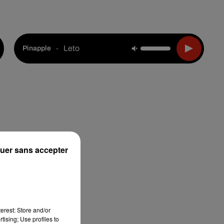
Live :
Choisir une ville
Webradios
Podcasts
Leto
-
Pinapple
uer sans accepter
erest: Store and/or
tising; Use profiles to