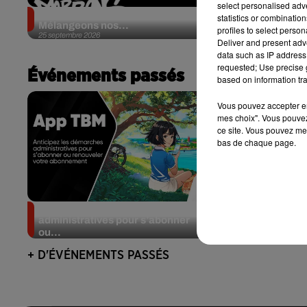
select personalised ad
Sniper et Neg'Marrons au rendez-vous du Festival
statistics or combinatio
Mélangeons nos...
profiles to select person
25 septembre 2026
Deliver and present adv
data such as IP address 
requested; Use precise g
Événements passés
based on information tra
Vous pouvez accepter en 
mes choix". Vous pouvez
ce site. Vous pouvez met
bas de chaque page.
App TBM : anticipez les démarches
Découvre
administratives pour s’abonner
ou...
+ D'ÉVÉNEMENTS PASSÉS