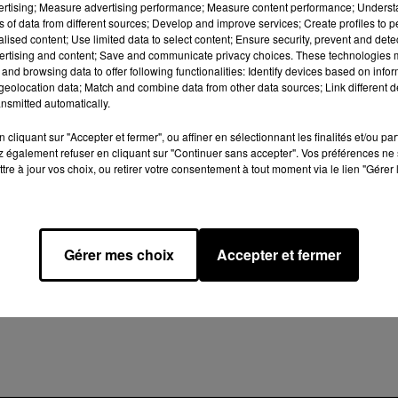
vertising; Measure advertising performance; Measure content performance; Unders
ns of data from different sources; Develop and improve services; Create profiles to 
alised content; Use limited data to select content; Ensure security, prevent and detect
ertising and content; Save and communicate privacy choices. These technologies
and browsing data to offer following functionalities: Identify devices based on infor
eolocation data; Match and combine data from other data sources; Link different de
nsmitted automatically.
cliquant sur "Accepter et fermer", ou affiner en sélectionnant les finalités et/ou pa
 également refuser en cliquant sur "Continuer sans accepter". Vos préférences ne 
tre à jour vos choix, ou retirer votre consentement à tout moment via le lien "Gérer 
Gérer mes choix
Accepter et fermer
z le Bip d'Or de TBM !
Le Mondial des Champions 
retour à Mérignac, un tourn