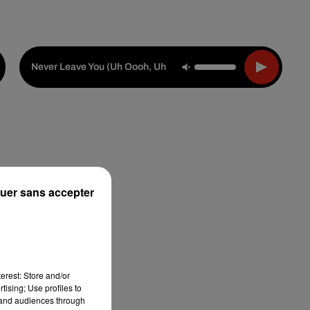
Live :
Choisir une ville
Webradios
Podcasts
Lumidee Feat. Bus
-
Never Leave You (uh Oooh, Uh Oooh)
uer sans accepter
erest: Store and/or
tising; Use profiles to
tand audiences through