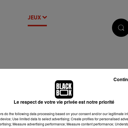
CASTS
JEUX
RÉGIE PUB
Contin
Le respect de votre vie privée est notre priorité
ers
do the following data processing based on your consent and/or our legitimate int
device; Use limited data to select advertising; Create profiles for personalised adver
vertising; Measure advertising performance; Measure content performance; Unders