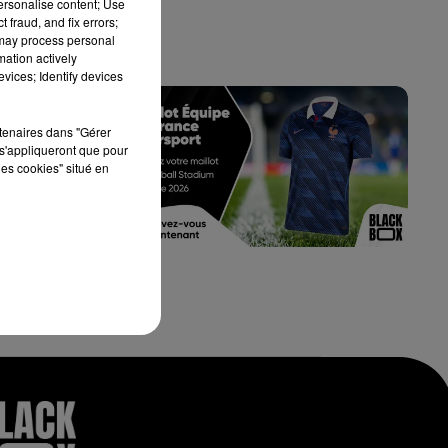
personalise content; Use
 fraud, and fix errors;
 may process personal
mation actively
vices; Identify devices
rtenaires dans "Gérer
s'appliqueront que pour
les cookies" situé en