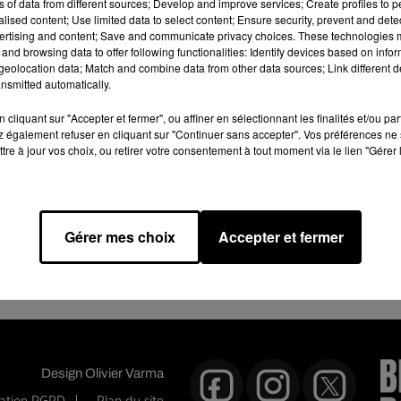
ns of data from different sources; Develop and improve services; Create profiles to 
alised content; Use limited data to select content; Ensure security, prevent and detect
ertising and content; Save and communicate privacy choices. These technologies
and browsing data to offer following functionalities: Identify devices based on infor
eolocation data; Match and combine data from other data sources; Link different de
nsmitted automatically.
cliquant sur "Accepter et fermer", ou affiner en sélectionnant les finalités et/ou pa
 également refuser en cliquant sur "Continuer sans accepter". Vos préférences ne 
tre à jour vos choix, ou retirer votre consentement à tout moment via le lien "Gérer 
026
Fin : 26 juin 2026
Gérer mes choix
Accepter et fermer
Design
Olivier Varma