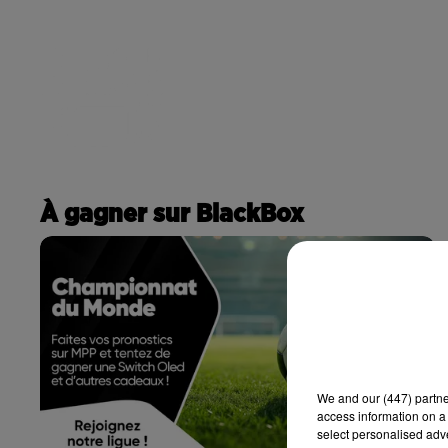
RADIO
ACTU
POD
CONTACT
À gagner sur BlackBox
We and
our (447) partn
access information on a 
select personalised ad