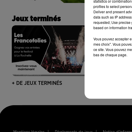
statistics or combinatio
profiles to select person
Deliver and present adv
data such as IP address 
Jeux terminés
requested; Use precise g
based on information tra
Vous pouvez accepter en 
mes choix". Vous pouvez
ce site. Vous pouvez met
bas de chaque page.
Fin : 10 juillet 2026
Fin : 26 juin 2
+ DE JEUX TERMINÉS