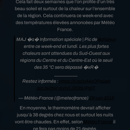
Cela fait deux semaines que l’on profite d’un très
beau soleil et surtout de la chaleur sur l’ensemble
de la région. Cela continuera ce week-end avec
des températures élevées annoncées par Météo
France.
MAJ �a� Information spéciale | Pic de
#chaleur
entre ce week-end et lundi. Les plus fortes
chaleurs sont attendues du Sud-Ouest aux
régions du Centre et du Centre-Est où le seuil
des 35 °C sera dépassé �xR�
__________
Restez informés :
https://t.co/oAkxOPa1eb
pic.twitter.com/Ll3QbUPglT
— Météo-France (@meteofrance)
28 juin 2018
En moyenne, le thermomètre devrait afficher
jusqu’à 38 degrés chez nous et surtout les nuits
vont être chaudes. En effet, selon
Météo France
il
ne fera pas moins de 21 degrés.