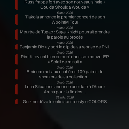
Russ frappe fort avec son nouveau single «
Coulda Shoulda Woulda »
5 août 2026
Tiakola annonce le premier concert de son
WpointM Tour
4 août 2026
Meurtre de Tupac : Suge Knight pourrait prendre
la parole au procès
4 août 2026
Benjamin Biolay sort le clip de sa reprise de PNL
3 août 2026
Rim’K revient bien entouré dans son nouvel EP
« Soleil de minuit »
3 août 2026
Eminem met aux enchères 100 paires de
sneakers de sa collection...
3 août 2026
Lena Situations annonce une date à l’Accor
Arena pour la fin des...
31 juillet 2026
Guizmo dévoile enfin son freestyle COLORS