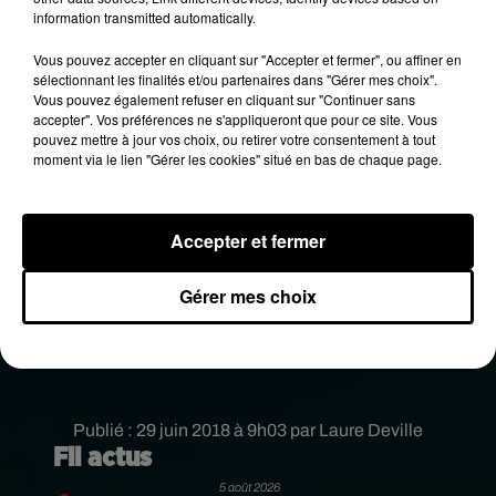
information transmitted automatically.
Vous pouvez accepter en cliquant sur "Accepter et fermer", ou affiner en
sélectionnant les finalités et/ou partenaires dans "Gérer mes choix".
Vous pouvez également refuser en cliquant sur "Continuer sans
accepter". Vos préférences ne s'appliqueront que pour ce site. Vous
pouvez mettre à jour vos choix, ou retirer votre consentement à tout
moment via le lien "Gérer les cookies" situé en bas de chaque page.
L’autre bonne nouvelle, la température de l’eau
remonte aussi, on est en moyenne à 20-21 degrés
sur notre littoral contre 18-19 il y a quelques jours.
Accepter et fermer
Pensez bien à vous protéger car l’indice UV reste
élevé, il sera de 8 tout au long du week-end. On ne
Gérer mes choix
parle pas de canicule car cet épisode sera de
courte durée, les orages sont, en effet, attendus
dans la nuit de dimanche à lundi.
Publié : 29 juin 2018 à 9h03 par Laure Deville
Fil actus
5 août 2026