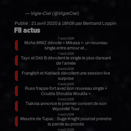
pic.twitter.com/W9x4nvhjNb
— Vigie-Ciel (@VigieCiel)
April 20, 2020
Publié : 21 avril 2020 à 18h06 par Bertrand Loppin
Fil actus
7 août 2026
Moha MMZ dévoile « Mikasa », un nouveau
single entre amour et...
7 août 2026
Tayc et Didi B dévoilent le single le plus dansant
de l’année
6 août 2026
Franglish et Keblack dévoilent une session live
surprise
5 août 2026
Russ frappe fort avec son nouveau single «
Coulda Shoulda Woulda »
5 août 2026
Tiakola annonce le premier concert de son
WpointM Tour
4 août 2026
Meurtre de Tupac : Suge Knight pourrait prendre
la parole au procès
4 août 2026