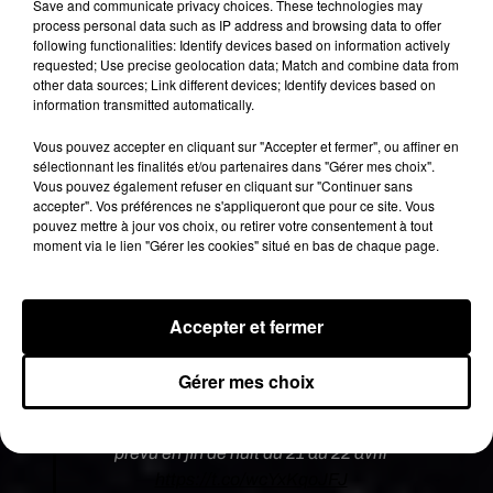
Save and communicate privacy choices. These technologies may
vous rater cette nuit, le phénomène sera
process personal data such as IP address and browsing data to offer
following functionalities: Identify devices based on information actively
également visible jusqu’à la fin de la semaine,
requested; Use precise geolocation data; Match and combine data from
mais avec une intensité moindre, avec une
other data sources; Link different devices; Identify devices based on
dizaine d’étoiles filantes par heure. A noter, pour
information transmitted automatically.
pouvoir observer correctement, la pluie d’étoiles
Vous pouvez accepter en cliquant sur "Accepter et fermer", ou affiner en
filantes des lyrides, il est conseillé de s’éloigner de
sélectionnant les finalités et/ou partenaires dans "Gérer mes choix".
toute pollution lumineuse. Avec le confinement,
Vous pouvez également refuser en cliquant sur "Continuer sans
vous n’aurez pas tellement le choix. Toutefois,
accepter". Vos préférences ne s'appliqueront que pour ce site. Vous
pouvez mettre à jour vos choix, ou retirer votre consentement à tout
vous aurez pour vous un autre atout. Cette
nuit, la
moment via le lien "Gérer les cookies" situé en bas de chaque page.
lune sera absente. Il ne vous reste plus qu’à
penser aux nombreux vœux que vous pourrez
faire en scrutant le ciel.
Accepter et fermer
È️ Bonne nouvelle ! Les étoiles filantes ne sont
pas confinées ! È️
Gérer mes choix
La preuve cette semaine avec la pluie de
météores des Lyrides, dont le maximum est
prévu en fin de nuit du 21 au 22 avril
https://t.co/wcYxKqoJFJ