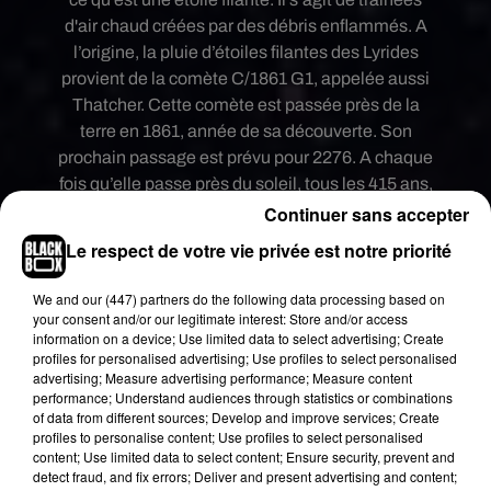
d'air chaud créées par des débris enflammés. A
l’origine, la pluie d’étoiles filantes des Lyrides
provient de la comète C/1861 G1, appelée aussi
Thatcher. Cette comète est passée près de la
terre en 1861, année de sa découverte. Son
prochain passage est prévu pour 2276. A chaque
fois qu’elle passe près du soleil, tous les 415 ans,
elle libère une nuée de particules. Ces particules
Continuer sans accepter
sont visibles tous les ans. Lorsqu’elles entrent
Le respect de votre vie privée est notre priorité
dans notre atmosphère, elles s’enflamment en
laissant derrière elles une traînée d'air chaud
We and
our (447) partners
do the following data processing based on
formant un trait dans le ciel soit une pluie d’étoiles
your consent and/or our legitimate interest: Store and/or access
information on a device; Use limited data to select advertising; Create
filantes.
profiles for personalised advertising; Use profiles to select personalised
advertising; Measure advertising performance; Measure content
Pour espérer profiter du spectacle, rendez-vous
performance; Understand audiences through statistics or combinations
donc cette nuit. C’est en effet à ce moment que le
of data from different sources; Develop and improve services; Create
pic d’intensité sera le plus important en France
profiles to personalise content; Use profiles to select personalised
content; Use limited data to select content; Ensure security, prevent and
métropolitaine. On devrait pouvoir observer une
detect fraud, and fix errors; Deliver and present advertising and content;
vingtaine d’étoiles filantes par heure. Toutefois, si