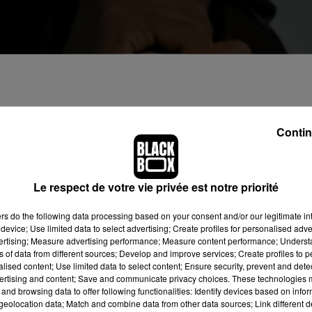
ment pour « trafic sexuel » et « corruption ».
Contin
ppeur sera jugé à partir du 5 mai 2025 pour les motifs de « tra
uption et obstruction à la justice », par le biais notamment de 
Le respect de votre vie privée est notre priorité
compagne, avec qui il est resté en couple durant une décenn
ers
do the following data processing based on your consent and/or our legitimate int
device; Use limited data to select advertising; Create profiles for personalised adver
mant que le rappeur l’avait très régulièrement battue, avant qu
vertising; Measure advertising performance; Measure content performance; Unders
c la publication d’une vidéo de P. Diddy frappant très violemm
ns of data from different sources; Develop and improve services; Create profiles to 
alised content; Use limited data to select content; Ensure security, prevent and detect
ertising and content; Save and communicate privacy choices. These technologies
and browsing data to offer following functionalities: Identify devices based on infor
eolocation data; Match and combine data from other data sources; Link different de