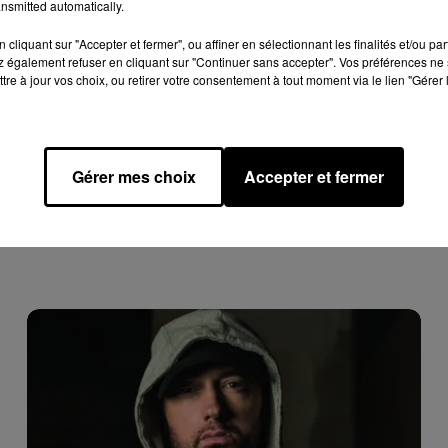
nsmitted automatically.
ont commencé à éclore. Un avocat réputé de Houston a anno
é plainte. Certaines des accusatrices étaient mineures au mom
cliquant sur "Accepter et fermer", ou affiner en sélectionnant les finalités et/ou pa
 également refuser en cliquant sur "Continuer sans accepter". Vos préférences ne 
tre à jour vos choix, ou retirer votre consentement à tout moment via le lien "Gérer 
n de la fameuse vidéo du rappeur frappant Cassie, estimant qu
river M. Combs de son droit à un procès équitable ».
Gérer mes choix
Accepter et fermer