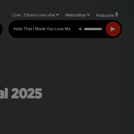
Live :
Choisir une ville
Webradios
Podcasts
Ariana Grande
-
Hate That I Made You Love Me
ai 2025