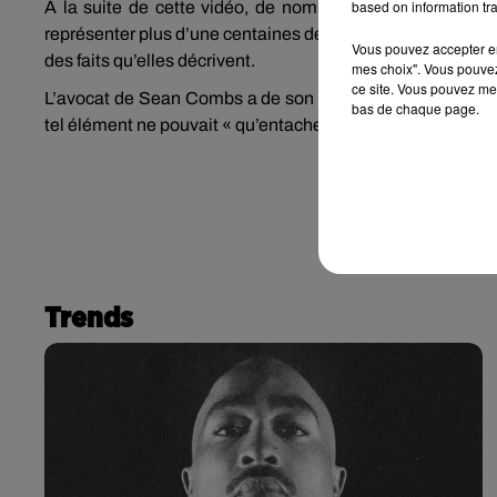
based on information tra
À la suite de cette vidéo, de nombreux témoignages 
représenter plus d’une centaines de personnes ayant port
Vous pouvez accepter en 
des faits qu’elles décrivent.
mes choix". Vous pouvez
ce site. Vous pouvez met
L’avocat de Sean Combs a de son côté réagi à la diffusio
bas de chaque page.
tel élément ne pouvait « qu’entacher la vision du jury et p
Trends