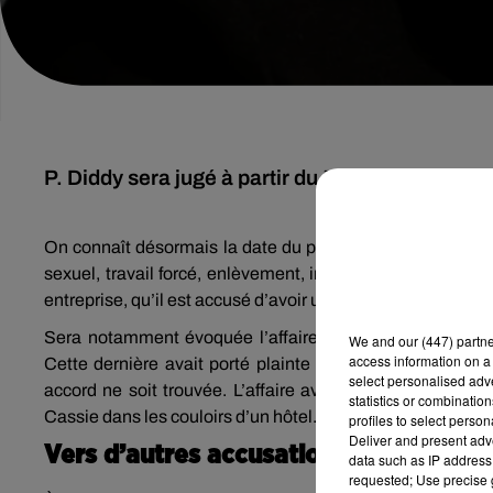
P. Diddy sera jugé à partir du 5 mai 2025, notam
On connaît désormais la date du procès de P. Diddy. Le ra
sexuel, travail forcé, enlèvement, incendie criminel, corr
entreprise, qu’il est accusé d’avoir utilisé à ses fins.
Sera notamment évoquée l’affaire avec Cassie, son ex-
We and
our (447) partn
access information on a 
Cette dernière avait porté plainte contre P. Diddy, affir
select personalised ad
accord ne soit trouvée. L’affaire avait été relancée ave
statistics or combinatio
Cassie dans les couloirs d’un hôtel.
profiles to select person
Deliver and present adv
Vers d’autres accusations ?
data such as IP address 
requested; Use precise g