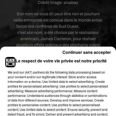
Crédit image:
pixabay
Son nom ne vous dit peut-être rien et pourtant
cette entreprise est connue dans le monde entier.
Selon nos confrères de Sud Ouest,
Solidanim
,
c’est son nom, a été choisie par le réalisateur
américain, James Cameron, pour réaliser
plusieurs effets spéciaux des prochains volets
d’ «Avatar ». Spécialisée dans l’animation 3D, la
Continuer sans accepter
société avait déjà travaillé sur le Spin Off « Star
Le respect de votre vie privée est notre priorité
Wars Rogue One », le dernier film d’Alain Chabat
« Santa & Cie », ou encore sur des jeux vidéo.
We and
our (447) partners
do the following data processing based on
your consent and/or our legitimate interest: Store and/or access
Après Ubisoft, c’est donc au tour de Solidanim de
information on a device; Use limited data to select advertising; Create
s’installer à Bordeaux. L’entreprise a délocalisé
profiles for personalised advertising; Use profiles to select personalised
advertising; Measure advertising performance; Measure content
son siège parisien rue Judaïque.
performance; Understand audiences through statistics or combinations
Le site emploie actuellement une dizaine de
of data from different sources; Develop and improve services; Create
profiles to personalise content; Use profiles to select personalised
personnes. Cinq postes supplémentaires
content; Use limited data to select content; Ensure security, prevent and
devraient être créés en 2018. Des postes de
detect fraud, and fix errors; Deliver and present advertising and content;