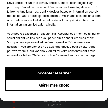
commerciaux, d’ingénieurs ou encore de
Save and communicate privacy choices. These technologies may
process personal data such as IP address and browsing data to offer
spécialistes du marketing.
following functionalities: Identify devices based on information actively
requested; Use precise geolocation data; Match and combine data from
Publié : 19 décembre 2017 à 9h00 par Diane
other data sources; Link different devices; Identify devices based on
Charbonnel
information transmitted automatically.
Fil actus
Vous pouvez accepter en cliquant sur "Accepter et fermer", ou affiner en
6 août 2026
sélectionnant les finalités et/ou partenaires dans "Gérer mes choix".
Franglish et Keblack dévoilent une session live
Vous pouvez également refuser en cliquant sur "Continuer sans
surprise
accepter". Vos préférences ne s'appliqueront que pour ce site. Vous
5 août 2026
pouvez mettre à jour vos choix, ou retirer votre consentement à tout
Russ frappe fort avec son nouveau single «
moment via le lien "Gérer les cookies" situé en bas de chaque page.
Coulda Shoulda Woulda »
5 août 2026
Tiakola annonce le premier concert de son
WpointM Tour
Accepter et fermer
4 août 2026
Meurtre de Tupac : Suge Knight pourrait prendre
la parole au procès
Gérer mes choix
4 août 2026
Benjamin Biolay sort le clip de sa reprise de PNL
3 août 2026
Rim’K revient bien entouré dans son nouvel EP
« Soleil de minuit »
3 août 2026