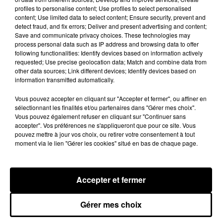
championnats d’Europe, l’International Surfing
profiles to personalise content; Use profiles to select personalised
Association espère également que le para surf
content; Use limited data to select content; Ensure security, prevent and
detect fraud, and fix errors; Deliver and present advertising and content;
pourra être intégré aux épreuves paralympiques
Save and communicate privacy choices. These technologies may
dans les prochaines années. Une demande a en
process personal data such as IP address and browsing data to offer
tout cas été faite au Comité International
following functionalities: Identify devices based on information actively
requested; Use precise geolocation data; Match and combine data from
Paralympique pour que la discipline soit présente
other data sources; Link different devices; Identify devices based on
aux Jeux 2024 de Paris.
information transmitted automatically.
Publié : 21 mars 2018 à 9h54 par Diane
Vous pouvez accepter en cliquant sur "Accepter et fermer", ou affiner en
Charbonnel
sélectionnant les finalités et/ou partenaires dans "Gérer mes choix".
Fil actus
Vous pouvez également refuser en cliquant sur "Continuer sans
accepter". Vos préférences ne s'appliqueront que pour ce site. Vous
6 août 2026
pouvez mettre à jour vos choix, ou retirer votre consentement à tout
Franglish et Keblack dévoilent une session live
moment via le lien "Gérer les cookies" situé en bas de chaque page.
surprise
5 août 2026
Russ frappe fort avec son nouveau single «
Coulda Shoulda Woulda »
Accepter et fermer
5 août 2026
Tiakola annonce le premier concert de son
WpointM Tour
Gérer mes choix
4 août 2026
Meurtre de Tupac : Suge Knight pourrait prendre