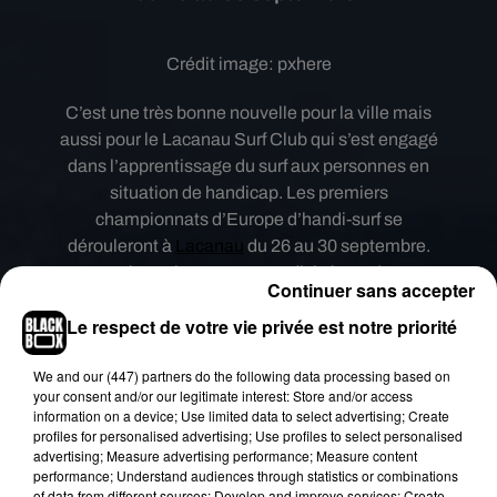
Crédit image:
pxhere
C’est une très bonne nouvelle pour la ville mais
aussi pour le Lacanau Surf Club qui s’est engagé
dans l’apprentissage du surf aux personnes en
situation de handicap. Les premiers
championnats d’Europe d’handi-surf se
dérouleront à
Lacanau
du 26 au 30 septembre.
Les championnats seront divisés en deux
Continuer sans accepter
catégories. Le para surf pour les sportifs souffrant
Le respect de votre vie privée est notre priorité
d’un handicap moteur et le para surf adapté pour
les surfeurs souffrant d’un handicap mental.
We and
our (447) partners
do the following data processing based on
Le surf deviendra officiellement une discipline
your consent and/or our legitimate interest: Store and/or access
information on a device; Use limited data to select advertising; Create
olympique en 2020. Le sport est inscrit aux
profiles for personalised advertising; Use profiles to select personalised
épreuves des jeux de Tokyo.
advertising; Measure advertising performance; Measure content
performance; Understand audiences through statistics or combinations
Avec l’organisation de ces premiers
of data from different sources; Develop and improve services; Create