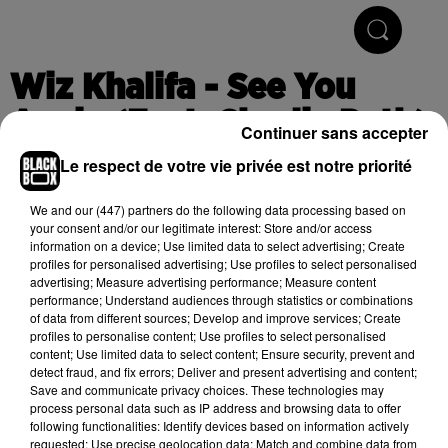
Hip-Hop & R'n'B
Wiz Khalifa - See You
Again (Feat. Charlie Puth)
Continuer sans accepter
Le respect de votre vie privée est notre priorité
Publié : 21 février 2018 à 17h44
We and
our (447) partners
do the following data processing based on
your consent and/or our legitimate interest: Store and/or access
information on a device; Use limited data to select advertising; Create
profiles for personalised advertising; Use profiles to select personalised
Cet élément est masqué compte-tenu du refus du
advertising; Measure advertising performance; Measure content
performance; Understand audiences through statistics or combinations
dépôt de cookies que vous avez exprimé. Si vous
of data from different sources; Develop and improve services; Create
souhaitez l'afficher, merci de nous donner votre accord
profiles to personalise content; Use profiles to select personalised
en cliquant sur le bouton ci-dessous.
content; Use limited data to select content; Ensure security, prevent and
detect fraud, and fix errors; Deliver and present advertising and content;
Save and communicate privacy choices. These technologies may
Afficher l'élément
process personal data such as IP address and browsing data to offer
following functionalities: Identify devices based on information actively
requested; Use precise geolocation data; Match and combine data from