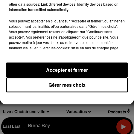
other data sources; Link different devices; Identify devices based on
(C) 2015
information transmitted automatically.
Vous pouvez accepter en cliquant sur "Accepter et fermer", ou affiner en
sélectionnant les finalités et/ou partenaires dans "Gérer mes choix".
Vous pouvez également refuser en cliquant sur "Continuer sans
accepter". Vos préférences ne s'appliqueront que pour ce site. Vous
Design
Olivier Varma
pouvez mettre à jour vos choix, ou retirer votre consentement à tout
moment via le lien "Gérer les cookies" situé en bas de chaque page.
Accepter et fermer
Mentions légales
Règlements de jeux
Notice d'information RGPD
Plan du site
Gérer mes choix
Archives
2026
2025
2024
2023
2022
Live :
Choisir une ville
Webradios
Podcasts
Burna Boy
Last Last
-