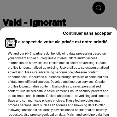
Hip-Hop & R'n'B
Vald - Ignorant
Continuer sans accepter
Le respect de votre vie privée est notre priorité
Publié : 14 novembre 2019 à 6h39
We and
our (447) partners
do the following data processing based on
your consent and/or our legitimate interest: Store and/or access
information on a device; Use limited data to select advertising; Create
Cet élément est masqué compte-tenu du refus du
profiles for personalised advertising; Use profiles to select personalised
dépôt de cookies que vous avez exprimé. Si vous
advertising; Measure advertising performance; Measure content
souhaitez l'afficher, merci de nous donner votre accord
performance; Understand audiences through statistics or combinations
of data from different sources; Develop and improve services; Create
en cliquant sur le bouton ci-dessous.
profiles to personalise content; Use profiles to select personalised
content; Use limited data to select content; Ensure security, prevent and
Afficher l'élément
detect fraud, and fix errors; Deliver and present advertising and content;
Save and communicate privacy choices. These technologies may
process personal data such as IP address and browsing data to offer
following functionalities: Identify devices based on information actively
(C) 2019
requested; Use precise geolocation data; Match and combine data from