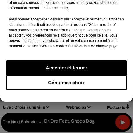
other data sources; Link different devices; Identify devices based on
information transmitted automatically.
Vous pouvez accepter en cliquant sur "Accepter et fermer", ou affiner en
sélectionnant les finalités et/ou partenaires dans "Gérer mes choix".
Design
Olivier Varma
Vous pouvez également refuser en cliquant sur "Continuer sans
accepter". Vos préférences ne s'appliqueront que pour ce site. Vous
pouvez mettre à jour vos choix, ou retirer votre consentement à tout
moment via le lien "Gérer les cookies" situé en bas de chaque page.
Mentions légales
Règlements de jeux
Accepter et fermer
Notice d'information RGPD
Plan du site
Gérer mes choix
Archives
2026
2025
2024
2023
2022
Live :
Choisir une ville
Webradios
Podcasts
Dr. Dre Feat. Snoop Dog
The Next Episode
-