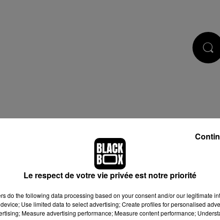
CASTS
JEUX
RÉGIE PUB
Contin
Le respect de votre vie privée est notre priorité
 de cookies que vous avez exprimé. Si vous souhaitez l'afficher,
ers
do the following data processing based on your consent and/or our legitimate int
bouton ci-dessous.
device; Use limited data to select advertising; Create profiles for personalised adver
vertising; Measure advertising performance; Measure content performance; Unders