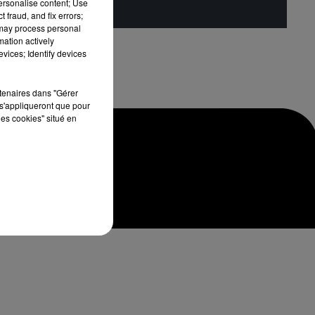
personalise content; Use
 fraud, and fix errors;
 may process personal
mation actively
vices; Identify devices
rtenaires dans "Gérer
s'appliqueront que pour
les cookies" situé en