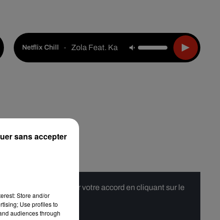
Live :
Choisir une ville
Webradios
Podcasts
Zola Feat. Kalash
-
Netflix Chill
uer sans accepter
 merci de nous donner votre accord en cliquant sur le
erest: Store and/or
tising; Use profiles to
tand audiences through