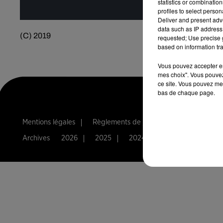
statistics or combinatio
profiles to select person
Deliver and present adv
data such as IP address 
(C) 2019
requested; Use precise g
based on information tra
Vous pouvez accepter en 
mes choix". Vous pouvez
ce site. Vous pouvez met
bas de chaque page.
Mentions légales
Règlements de jeux
Notice d'infor
Archives
2026
2025
2024
2023
2022