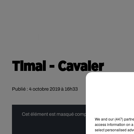
RADIO
ACTU
POD
CONTACT
Timal - Cavaler
Publié : 4 octobre 2019 à 16h33
Cet élément est masqué compte-tenu du refus du dépôt
We and
our (447) partn
access information on a 
select personalised ad