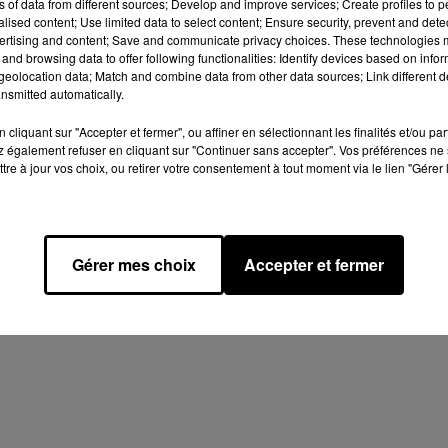
ns of data from different sources; Develop and improve services; Create profiles to 
Afficher l'élément
alised content; Use limited data to select content; Ensure security, prevent and detect
ertising and content; Save and communicate privacy choices. These technologies
and browsing data to offer following functionalities: Identify devices based on infor
eolocation data; Match and combine data from other data sources; Link different de
nsmitted automatically.
cliquant sur "Accepter et fermer", ou affiner en sélectionnant les finalités et/ou pa
 également refuser en cliquant sur "Continuer sans accepter". Vos préférences ne 
tre à jour vos choix, ou retirer votre consentement à tout moment via le lien "Gérer 
Design
Olivier Varma
mation RGPD
Plan du site
Gérer mes choix
Accepter et fermer