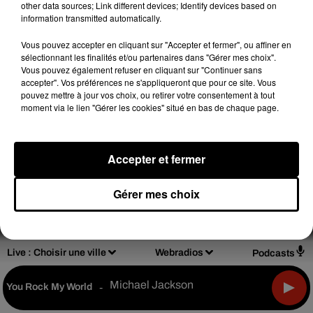
other data sources; Link different devices; Identify devices based on
information transmitted automatically.
Vous pouvez accepter en cliquant sur "Accepter et fermer", ou affiner en
sélectionnant les finalités et/ou partenaires dans "Gérer mes choix".
Vous pouvez également refuser en cliquant sur "Continuer sans
Design
Olivier Varma
accepter". Vos préférences ne s'appliqueront que pour ce site. Vous
pouvez mettre à jour vos choix, ou retirer votre consentement à tout
moment via le lien "Gérer les cookies" situé en bas de chaque page.
Accepter et fermer
Mentions légales
Règlements de jeux
Notice d'information RGPD
Plan du site
Gérer mes choix
Archives
2026
2025
2024
2023
2022
Live :
Choisir une ville
Webradios
Podcasts
Michael Jackson
You Rock My World
-