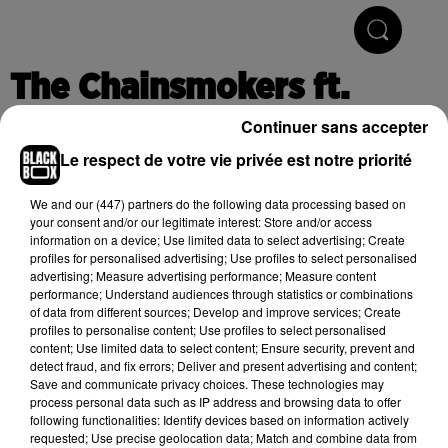
Hip-Hop & R'n'B
The Chainsmokers ft.
Rihanna - Selfish (Official
Continuer sans accepter
Video) ft. Future
Le respect de votre vie privée est notre priorité
We and
our (447) partners
do the following data processing based on
your consent and/or our legitimate interest: Store and/or access
Publié : 12 juin 2017 à 10h32
information on a device; Use limited data to select advertising; Create
profiles for personalised advertising; Use profiles to select personalised
advertising; Measure advertising performance; Measure content
performance; Understand audiences through statistics or combinations
of data from different sources; Develop and improve services; Create
Cet élément est masqué compte-tenu du refus du
profiles to personalise content; Use profiles to select personalised
dépôt de cookies que vous avez exprimé. Si vous
content; Use limited data to select content; Ensure security, prevent and
souhaitez l'afficher, merci de nous donner votre accord
detect fraud, and fix errors; Deliver and present advertising and content;
Save and communicate privacy choices. These technologies may
en cliquant sur le bouton ci-dessous.
process personal data such as IP address and browsing data to offer
following functionalities: Identify devices based on information actively
Afficher l'élément
requested; Use precise geolocation data; Match and combine data from