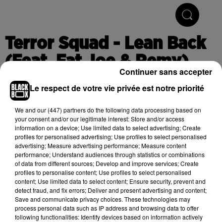
Hip-Hop & R'n'B
Terror Squad - Lean Back
(Feat. Fat Joe & Remy)
Continuer sans accepter
Le respect de votre vie privée est notre priorité
Publié : 24 juillet 2018 à 10h07
We and
our (447) partners
do the following data processing based on
your consent and/or our legitimate interest: Store and/or access
information on a device; Use limited data to select advertising; Create
profiles for personalised advertising; Use profiles to select personalised
Cet élément est masqué compte-tenu du refus du
advertising; Measure advertising performance; Measure content
dépôt de cookies que vous avez exprimé. Si vous
performance; Understand audiences through statistics or combinations
souhaitez l'afficher, merci de nous donner votre accord
of data from different sources; Develop and improve services; Create
profiles to personalise content; Use profiles to select personalised
en cliquant sur le bouton ci-dessous.
content; Use limited data to select content; Ensure security, prevent and
detect fraud, and fix errors; Deliver and present advertising and content;
Afficher l'élément
Save and communicate privacy choices. These technologies may
process personal data such as IP address and browsing data to offer
following functionalities: Identify devices based on information actively