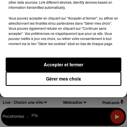
other data sources; Link different devices; Identify devices based on
information transmitted automatically.
Vous pouvez accepter en cliquant sur "Accepter et fermer", ou affiner en
sélectionnant les finalités et/ou partenaires dans "Gérer mes choix".
Design
Olivier Varma
Vous pouvez également refuser en cliquant sur "Continuer sans
accepter". Vos préférences ne s'appliqueront que pour ce site. Vous
pouvez mettre à jour vos choix, ou retirer votre consentement à tout
moment via le lien "Gérer les cookies" situé en bas de chaque page.
Mentions légales
Règlements de jeux
Accepter et fermer
Notice d'information RGPD
Plan du site
Gérer mes choix
Archives
2026
2025
2024
2023
2022
Live :
Choisir une ville
Webradios
Podcasts
Plk
Pocahontas
-