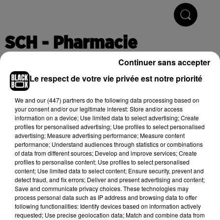
Hip-Hop & R'n'B
SCH - Pharmacie
Continuer sans accepter
Le respect de votre vie privée est notre priorité
Publié : 10 octobre 2018 à 15h33
We and
our (447) partners
do the following data processing based on
your consent and/or our legitimate interest: Store and/or access
information on a device; Use limited data to select advertising; Create
Cet élément est masqué compte-tenu du refus du
profiles for personalised advertising; Use profiles to select personalised
dépôt de cookies que vous avez exprimé. Si vous
advertising; Measure advertising performance; Measure content
souhaitez l'afficher, merci de nous donner votre accord
performance; Understand audiences through statistics or combinations
of data from different sources; Develop and improve services; Create
en cliquant sur le bouton ci-dessous.
profiles to personalise content; Use profiles to select personalised
content; Use limited data to select content; Ensure security, prevent and
Afficher l'élément
detect fraud, and fix errors; Deliver and present advertising and content;
Save and communicate privacy choices. These technologies may
process personal data such as IP address and browsing data to offer
following functionalities: Identify devices based on information actively
(C) 2018
requested; Use precise geolocation data; Match and combine data from