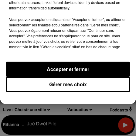
other data sources; Link different devices; Identify devices based on
information transmitted automatically.
Vous pouvez accepter en cliquant sur "Accepter et fermer", ou affiner en
sélectionnant les finalités et/ou partenaires dans "Gérer mes choix".
Design
Olivier Varma
Vous pouvez également refuser en cliquant sur "Continuer sans
accepter". Vos préférences ne s'appliqueront que pour ce site. Vous
pouvez mettre à jour vos choix, ou retirer votre consentement à tout
moment via le lien "Gérer les cookies" situé en bas de chaque page.
Mentions légales
Règlements de jeux
Accepter et fermer
Notice d'information RGPD
Plan du site
Gérer mes choix
Archives
2026
2025
2024
2023
2022
Live :
Choisir une ville
Webradios
Podcasts
Joé Dwèt Filé
Rihanna
-