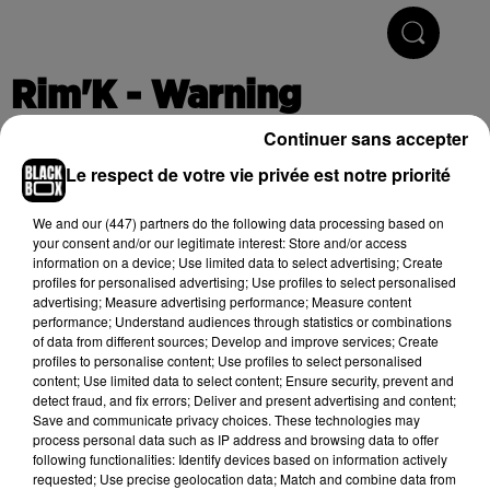
Hip-Hop & R'n'B
Rim'K - Warning
Continuer sans accepter
Le respect de votre vie privée est notre priorité
Publié : 24 juillet 2020 à 13h39
We and
our (447) partners
do the following data processing based on
your consent and/or our legitimate interest: Store and/or access
information on a device; Use limited data to select advertising; Create
Cet élément est masqué compte-tenu du refus du
profiles for personalised advertising; Use profiles to select personalised
dépôt de cookies que vous avez exprimé. Si vous
advertising; Measure advertising performance; Measure content
souhaitez l'afficher, merci de nous donner votre accord
performance; Understand audiences through statistics or combinations
of data from different sources; Develop and improve services; Create
en cliquant sur le bouton ci-dessous.
profiles to personalise content; Use profiles to select personalised
content; Use limited data to select content; Ensure security, prevent and
Afficher l'élément
detect fraud, and fix errors; Deliver and present advertising and content;
Save and communicate privacy choices. These technologies may
process personal data such as IP address and browsing data to offer
following functionalities: Identify devices based on information actively
(C) 2020
Frenesik
requested; Use precise geolocation data; Match and combine data from