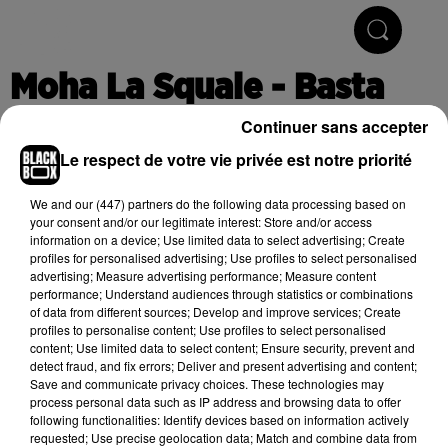
Hip-Hop & R'n'B
Moha La Squale - Basta
Continuer sans accepter
Le respect de votre vie privée est notre priorité
Publié : 5 juin 2020 à 13h10
We and
our (447) partners
do the following data processing based on
your consent and/or our legitimate interest: Store and/or access
information on a device; Use limited data to select advertising; Create
Cet élément est masqué compte-tenu du refus du
profiles for personalised advertising; Use profiles to select personalised
dépôt de cookies que vous avez exprimé. Si vous
advertising; Measure advertising performance; Measure content
souhaitez l'afficher, merci de nous donner votre accord
performance; Understand audiences through statistics or combinations
of data from different sources; Develop and improve services; Create
en cliquant sur le bouton ci-dessous.
profiles to personalise content; Use profiles to select personalised
content; Use limited data to select content; Ensure security, prevent and
Afficher l'élément
detect fraud, and fix errors; Deliver and present advertising and content;
Save and communicate privacy choices. These technologies may
process personal data such as IP address and browsing data to offer
following functionalities: Identify devices based on information actively
(C) 2020
requested; Use precise geolocation data; Match and combine data from