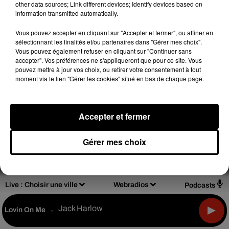
other data sources; Link different devices; Identify devices based on
information transmitted automatically.
Vous pouvez accepter en cliquant sur "Accepter et fermer", ou affiner en
sélectionnant les finalités et/ou partenaires dans "Gérer mes choix".
Design
Olivier Varma
Vous pouvez également refuser en cliquant sur "Continuer sans
accepter". Vos préférences ne s'appliqueront que pour ce site. Vous
pouvez mettre à jour vos choix, ou retirer votre consentement à tout
moment via le lien "Gérer les cookies" situé en bas de chaque page.
Mentions légales
Règlements de jeux
Accepter et fermer
Notice d'information RGPD
Plan du site
Gérer mes choix
Archives
2026
2025
2024
2023
2022
Live :
Choisir une ville
Webradios
Podcasts
Jack Harlow
Lovin On Me
-