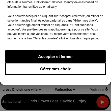
Inc.
other data sources; Link different devices; Identify devices based on
information transmitted automatically.
Vous pouvez accepter en cliquant sur "Accepter et fermer", ou affiner en
sélectionnant les finalités et/ou partenaires dans "Gérer mes choix".
Vous pouvez également refuser en cliquant sur "Continuer sans
accepter". Vos préférences ne s'appliqueront que pour ce site. Vous
Design
Olivier Varma
pouvez mettre à jour vos choix, ou retirer votre consentement à tout
moment via le lien "Gérer les cookies" situé en bas de chaque page.
Accepter et fermer
Mentions légales
Règlements de jeux
Notice d'information RGPD
Plan du site
Gérer mes choix
Archives
2026
2025
2024
2023
2022
Live :
Choisir une ville
Webradios
Podcasts
Chris Brown Feat. Davido & Lojay
Sensational
-