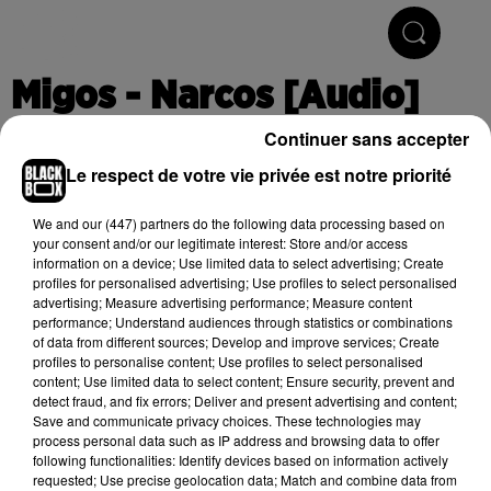
Hip-Hop & R'n'B
Migos - Narcos [Audio]
Continuer sans accepter
Le respect de votre vie privée est notre priorité
Publié : 15 février 2018 à 16h21
We and
our (447) partners
do the following data processing based on
your consent and/or our legitimate interest: Store and/or access
information on a device; Use limited data to select advertising; Create
Cet élément est masqué compte-tenu du refus du
profiles for personalised advertising; Use profiles to select personalised
dépôt de cookies que vous avez exprimé. Si vous
advertising; Measure advertising performance; Measure content
souhaitez l'afficher, merci de nous donner votre accord
performance; Understand audiences through statistics or combinations
of data from different sources; Develop and improve services; Create
en cliquant sur le bouton ci-dessous.
profiles to personalise content; Use profiles to select personalised
content; Use limited data to select content; Ensure security, prevent and
Afficher l'élément
detect fraud, and fix errors; Deliver and present advertising and content;
Save and communicate privacy choices. These technologies may
process personal data such as IP address and browsing data to offer
following functionalities: Identify devices based on information actively
(C) 2018 Quality Control Music, LLC and UMG Recordings,
requested; Use precise geolocation data; Match and combine data from