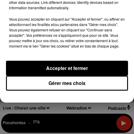
other data sources; Link different devices; Identify devices based on
information transmitted automatically.
Vous pouvez accepter en cliquant sur "Accepter et fermer", ou affiner en
Design
Olivier Varma
sélectionnant les finalités et/ou partenaires dans "Gérer mes choix".
Vous pouvez également refuser en cliquant sur "Continuer sans
accepter". Vos préférences ne s'appliqueront que pour ce site. Vous
pouvez mettre à jour vos choix, ou retirer votre consentement à tout
moment via le lien "Gérer les cookies" situé en bas de chaque page.
Mentions légales
Règlements de jeux
Notice d'information RGPD
Plan du site
Accepter et fermer
Archives
2026
2025
2024
2023
2022
Gérer mes choix
Live :
Choisir une ville
Webradios
Podcasts
Plk
Pocahontas
-