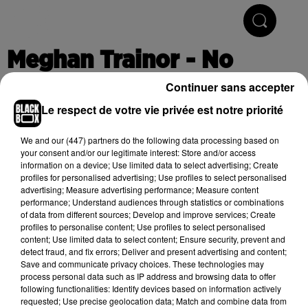
Hip-Hop & R'n'B
Meghan Trainor - No
Continuer sans accepter
Le respect de votre vie privée est notre priorité
Publié : 7 juin 2016 à 11h03
We and
our (447) partners
do the following data processing based on
your consent and/or our legitimate interest: Store and/or access
information on a device; Use limited data to select advertising; Create
Cet élément est masqué compte-tenu du refus du
profiles for personalised advertising; Use profiles to select personalised
dépôt de cookies que vous avez exprimé. Si vous
advertising; Measure advertising performance; Measure content
souhaitez l'afficher, merci de nous donner votre accord
performance; Understand audiences through statistics or combinations
of data from different sources; Develop and improve services; Create
en cliquant sur le bouton ci-dessous.
profiles to personalise content; Use profiles to select personalised
content; Use limited data to select content; Ensure security, prevent and
Afficher l'élément
detect fraud, and fix errors; Deliver and present advertising and content;
Save and communicate privacy choices. These technologies may
process personal data such as IP address and browsing data to offer
following functionalities: Identify devices based on information actively
requested; Use precise geolocation data; Match and combine data from