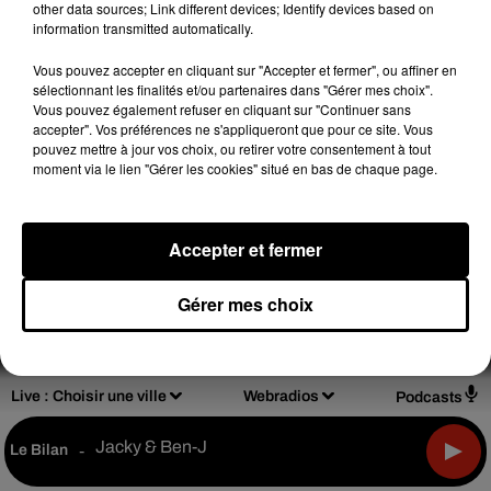
other data sources; Link different devices; Identify devices based on
information transmitted automatically.
Vous pouvez accepter en cliquant sur "Accepter et fermer", ou affiner en
sélectionnant les finalités et/ou partenaires dans "Gérer mes choix".
Design
Olivier Varma
Vous pouvez également refuser en cliquant sur "Continuer sans
accepter". Vos préférences ne s'appliqueront que pour ce site. Vous
pouvez mettre à jour vos choix, ou retirer votre consentement à tout
moment via le lien "Gérer les cookies" situé en bas de chaque page.
Mentions légales
Règlements de jeux
Accepter et fermer
Notice d'information RGPD
Plan du site
Gérer mes choix
Archives
2026
2025
2024
2023
2022
Live :
Choisir une ville
Webradios
Podcasts
Jacky & Ben-J
Le Bilan
-