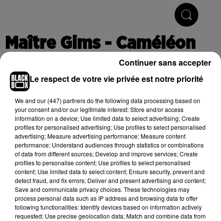
Hip-Hop & R'n'B
Maître Gims - Caméléon
Continuer sans accepter
Le respect de votre vie privée est notre priorité
Publié : 13 décembre 2017 à 10h06
We and
our (447) partners
do the following data processing based on
your consent and/or our legitimate interest: Store and/or access
information on a device; Use limited data to select advertising; Create
Cet élément est masqué compte-tenu du refus du
profiles for personalised advertising; Use profiles to select personalised
dépôt de cookies que vous avez exprimé. Si vous
advertising; Measure advertising performance; Measure content
souhaitez l'afficher, merci de nous donner votre accord
performance; Understand audiences through statistics or combinations
of data from different sources; Develop and improve services; Create
en cliquant sur le bouton ci-dessous.
profiles to personalise content; Use profiles to select personalised
content; Use limited data to select content; Ensure security, prevent and
Afficher l'élément
detect fraud, and fix errors; Deliver and present advertising and content;
Save and communicate privacy choices. These technologies may
process personal data such as IP address and browsing data to offer
following functionalities: Identify devices based on information actively
(C) 2017
requested; Use precise geolocation data; Match and combine data from