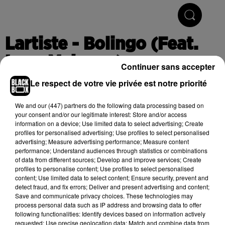
Hip-Hop & R'n'B
Lartiste - Bolingo (Feat.
Lyna Mahyem)
Continuer sans accepter
Le respect de votre vie privée est notre priorité
Publié : 18 septembre 2020 à 8h39
We and
our (447) partners
do the following data processing based on
your consent and/or our legitimate interest: Store and/or access
information on a device; Use limited data to select advertising; Create
profiles for personalised advertising; Use profiles to select personalised
Cet élément est masqué compte-tenu du refus du
advertising; Measure advertising performance; Measure content
performance; Understand audiences through statistics or combinations
dépôt de cookies que vous avez exprimé. Si vous
of data from different sources; Develop and improve services; Create
souhaitez l'afficher, merci de nous donner votre accord
profiles to personalise content; Use profiles to select personalised
en cliquant sur le bouton ci-dessous.
content; Use limited data to select content; Ensure security, prevent and
detect fraud, and fix errors; Deliver and present advertising and content;
Save and communicate privacy choices. These technologies may
Afficher l'élément
process personal data such as IP address and browsing data to offer
following functionalities: Identify devices based on information actively
requested; Use precise geolocation data; Match and combine data from