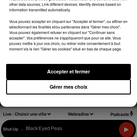
other data sources; Link different devices; Identify devices based on
(C) 2020
information transmitted automatically.
Vous pouvez accepter en cliquant sur "Accepter et fermer", ou affiner en
sélectionnant les finalités et/ou partenaires dans "Gérer mes choix".
Vous pouvez également refuser en cliquant sur "Continuer sans
accepter". Vos préférences ne s'appliqueront que pour ce site. Vous
Design
Olivier Varma
pouvez mettre à jour vos choix, ou retirer votre consentement à tout
moment via le lien "Gérer les cookies" situé en bas de chaque page.
Accepter et fermer
Mentions légales
Règlements de jeux
Notice d'information RGPD
Plan du site
Gérer mes choix
Archives
2026
2025
2024
2023
2022
Live :
Choisir une ville
Webradios
Podcasts
Black Eyed Peas
Shut Up
-