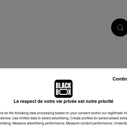
CASTS
JEUX
RÉGIE PUB
Contin
Le respect de votre vie privée est notre priorité
 de cookies que vous avez exprimé. Si vous souhaitez l'afficher,
ers
do the following data processing based on your consent and/or our legitimate int
bouton ci-dessous.
device; Use limited data to select advertising; Create profiles for personalised adver
vertising; Measure advertising performance; Measure content performance; Unders