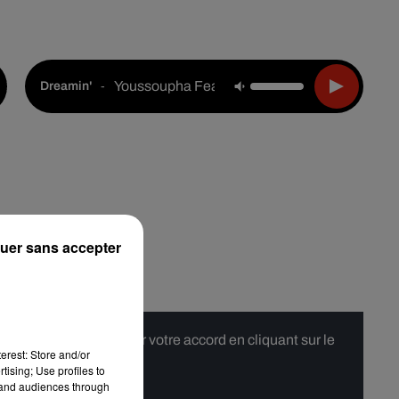
Live :
Choisir une ville
Webradios
Podcasts
Youssoupha Feat. Indila & Skalpovich
-
Dreamin'
uer sans accepter
 merci de nous donner votre accord en cliquant sur le
erest: Store and/or
tising; Use profiles to
tand audiences through