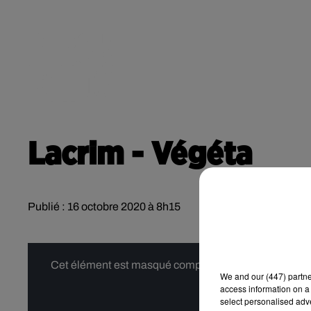
RADIO
ACTU
POD
CONTACT
Lacrim - Végéta
Publié : 16 octobre 2020 à 8h15
Cet élément est masqué compte-tenu du refus du dépôt
We and
our (447) partn
access information on a 
select personalised ad