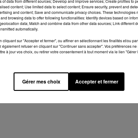
ns of data from different sources; Develop and improve services; Create profiles to 
Afficher l'élément
alised content; Use limited data to select content; Ensure security, prevent and detect
ertising and content; Save and communicate privacy choices. These technologies
and browsing data to offer following functionalities: Identify devices based on infor
eolocation data; Match and combine data from other data sources; Link different de
nsmitted automatically.
cliquant sur "Accepter et fermer", ou affiner en sélectionnant les finalités et/ou pa
 également refuser en cliquant sur "Continuer sans accepter". Vos préférences ne 
tre à jour vos choix, ou retirer votre consentement à tout moment via le lien "Gérer 
Design
Olivier Varma
mation RGPD
Plan du site
Gérer mes choix
Accepter et fermer