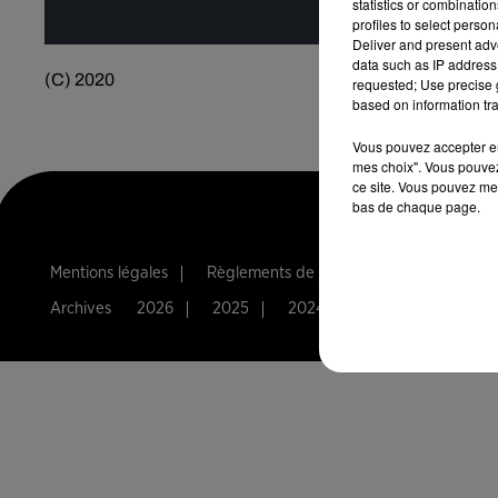
statistics or combinatio
profiles to select person
Deliver and present adv
data such as IP address 
(C) 2020
requested; Use precise g
based on information tra
Vous pouvez accepter en 
mes choix". Vous pouvez
ce site. Vous pouvez met
bas de chaque page.
Mentions légales
Règlements de jeux
Notice d'infor
Archives
2026
2025
2024
2023
2022