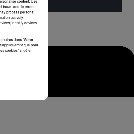
personalise content; Use
 fraud, and fix errors;
 may process personal
mation actively
vices; Identify devices
rtenaires dans "Gérer
s'appliqueront que pour
les cookies" situé en