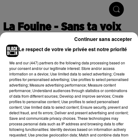
Hip-Hop & R'n'B
La Fouine - Sans ta voix
Continuer sans accepter
Le respect de votre vie privée est notre priorité
Publié : 3 mars 2016 à 13h11
We and
our (447) partners
do the following data processing based on
your consent and/or our legitimate interest: Store and/or access
information on a device; Use limited data to select advertising; Create
Cet élément est masqué compte-tenu du refus du
profiles for personalised advertising; Use profiles to select personalised
dépôt de cookies que vous avez exprimé. Si vous
advertising; Measure advertising performance; Measure content
souhaitez l'afficher, merci de nous donner votre accord
performance; Understand audiences through statistics or combinations
of data from different sources; Develop and improve services; Create
en cliquant sur le bouton ci-dessous.
profiles to personalise content; Use profiles to select personalised
content; Use limited data to select content; Ensure security, prevent and
Afficher l'élément
detect fraud, and fix errors; Deliver and present advertising and content;
Save and communicate privacy choices. These technologies may
process personal data such as IP address and browsing data to offer
following functionalities: Identify devices based on information actively
requested; Use precise geolocation data; Match and combine data from