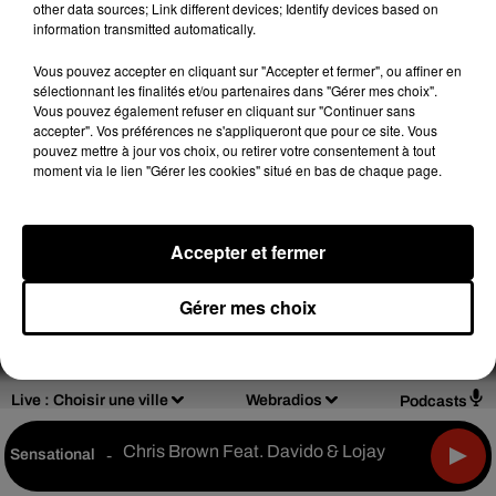
other data sources; Link different devices; Identify devices based on
information transmitted automatically.
Design
Olivier Varma
Vous pouvez accepter en cliquant sur "Accepter et fermer", ou affiner en
sélectionnant les finalités et/ou partenaires dans "Gérer mes choix".
Vous pouvez également refuser en cliquant sur "Continuer sans
accepter". Vos préférences ne s'appliqueront que pour ce site. Vous
pouvez mettre à jour vos choix, ou retirer votre consentement à tout
moment via le lien "Gérer les cookies" situé en bas de chaque page.
Mentions légales
Règlements de jeux
Notice d'information RGPD
Plan du site
Accepter et fermer
Archives
2026
2025
2024
2023
2022
Gérer mes choix
Live :
Choisir une ville
Webradios
Podcasts
Chris Brown Feat. Davido & Lojay
Sensational
-