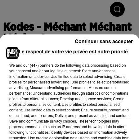
Hip-Hop & R'n'B
Kodes - Méchant Méchant
Méchant
Continuer sans accepter
Le respect de votre vie privée est notre priorité
Publié : 5 septembre 2019 à 13h46
We and
our (447) partners
do the following data processing based on
your consent and/or our legitimate interest: Store and/or access
information on a device; Use limited data to select advertising; Create
profiles for personalised advertising; Use profiles to select personalised
Cet élément est masqué compte-tenu du refus du
advertising; Measure advertising performance; Measure content
performance; Understand audiences through statistics or combinations
dépôt de cookies que vous avez exprimé. Si vous
of data from different sources; Develop and improve services; Create
souhaitez l'afficher, merci de nous donner votre accord
profiles to personalise content; Use profiles to select personalised
en cliquant sur le bouton ci-dessous.
content; Use limited data to select content; Ensure security, prevent and
detect fraud, and fix errors; Deliver and present advertising and content;
Save and communicate privacy choices. These technologies may
Afficher l'élément
process personal data such as IP address and browsing data to offer
following functionalities: Identify devices based on information actively
requested; Use precise geolocation data; Match and combine data from