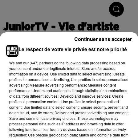
Hip-Hop & R'n'B
JuniorTV - Vie d'artiste
Continuer sans accepter
Le respect de votre vie privée est notre priorité
Publié : 5 octobre 2020 à 10h50
We and
our (447) partners
do the following data processing based on
your consent and/or our legitimate interest: Store and/or access
information on a device; Use limited data to select advertising; Create
Cet élément est masqué compte-tenu du refus du
profiles for personalised advertising; Use profiles to select personalised
dépôt de cookies que vous avez exprimé. Si vous
advertising; Measure advertising performance; Measure content
souhaitez l'afficher, merci de nous donner votre accord
performance; Understand audiences through statistics or combinations
of data from different sources; Develop and improve services; Create
en cliquant sur le bouton ci-dessous.
profiles to personalise content; Use profiles to select personalised
content; Use limited data to select content; Ensure security, prevent and
Afficher l'élément
detect fraud, and fix errors; Deliver and present advertising and content;
Save and communicate privacy choices. These technologies may
process personal data such as IP address and browsing data to offer
following functionalities: Identify devices based on information actively
(C) 2020
requested; Use precise geolocation data; Match and combine data from