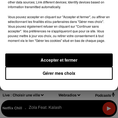
other data sources; Link different devices; Identify devices based on
information transmitted automatically.
Vous pouvez accepter en cliquant sur "Accepter et fermer", ou affiner en
sélectionnant les finalités et/ou partenaires dans "Gérer mes choix".
Design
Olivier Varma
Vous pouvez également refuser en cliquant sur "Continuer sans
accepter". Vos préférences ne s'appliqueront que pour ce site. Vous
pouvez mettre à jour vos choix, ou retirer votre consentement à tout
moment via le lien "Gérer les cookies" situé en bas de chaque page.
Mentions légales
Règlements de jeux
Accepter et fermer
Notice d'information RGPD
Plan du site
Gérer mes choix
Archives
2026
2025
2024
2023
2022
Live :
Choisir une ville
Webradios
Podcasts
Zola Feat. Kalash
Netflix Chill
-