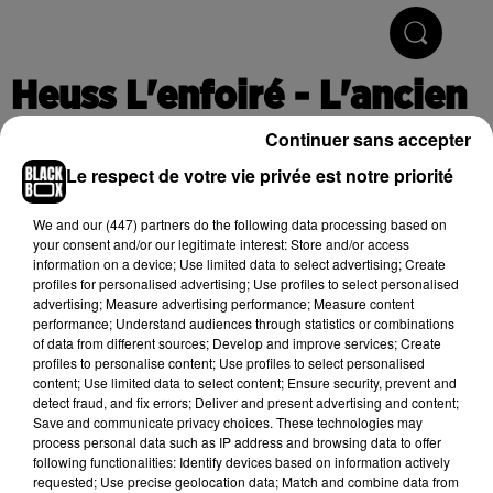
Hip-Hop & R'n'B
Heuss L'enfoiré - L'ancien
Continuer sans accepter
Le respect de votre vie privée est notre priorité
Publié : 23 septembre 2020 à 13h06
We and
our (447) partners
do the following data processing based on
your consent and/or our legitimate interest: Store and/or access
information on a device; Use limited data to select advertising; Create
Cet élément est masqué compte-tenu du refus du
profiles for personalised advertising; Use profiles to select personalised
dépôt de cookies que vous avez exprimé. Si vous
advertising; Measure advertising performance; Measure content
souhaitez l'afficher, merci de nous donner votre accord
performance; Understand audiences through statistics or combinations
of data from different sources; Develop and improve services; Create
en cliquant sur le bouton ci-dessous.
profiles to personalise content; Use profiles to select personalised
content; Use limited data to select content; Ensure security, prevent and
Afficher l'élément
detect fraud, and fix errors; Deliver and present advertising and content;
Save and communicate privacy choices. These technologies may
process personal data such as IP address and browsing data to offer
following functionalities: Identify devices based on information actively
(C) 2020
requested; Use precise geolocation data; Match and combine data from