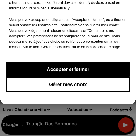
other data sources; Link different devices; Identify devices based on
information transmitted automatically.
Vous pouvez accepter en cliquant sur "Accepter et fermer", ou affiner en
sélectionnant les finalités et/ou partenaires dans "Gérer mes choix".
Design
Olivier Varma
Vous pouvez également refuser en cliquant sur "Continuer sans
accepter". Vos préférences ne s'appliqueront que pour ce site. Vous
pouvez mettre à jour vos choix, ou retirer votre consentement à tout
moment via le lien "Gérer les cookies" situé en bas de chaque page.
Mentions légales
Règlements de jeux
Accepter et fermer
Notice d'information RGPD
Plan du site
Gérer mes choix
Archives
2026
2025
2024
2023
2022
Live :
Choisir une ville
Webradios
Podcasts
Triangle Des Bermudes
Charger
-