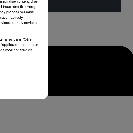
personalise content; Use
 fraud, and fix errors;
 may process personal
mation actively
vices; Identify devices
rtenaires dans "Gérer
s'appliqueront que pour
les cookies" situé en