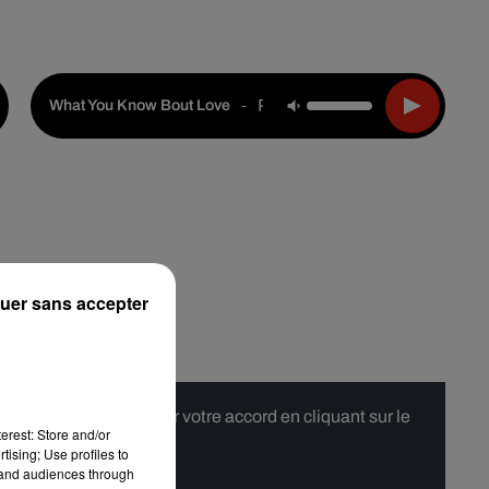
Live :
Choisir une ville
Webradios
Podcasts
Pop Smoke
-
What You Know Bout Love
uer sans accepter
 merci de nous donner votre accord en cliquant sur le
erest: Store and/or
tising; Use profiles to
tand audiences through