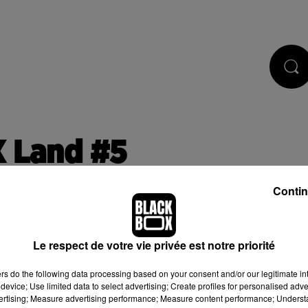
CASTS
JEUX
RÉGIE PUB
X Land #5
Contin
Le respect de votre vie privée est notre priorité
 de cookies que vous avez exprimé. Si vous souhaitez l'afficher,
ers
do the following data processing based on your consent and/or our legitimate int
bouton ci-dessous.
device; Use limited data to select advertising; Create profiles for personalised adver
vertising; Measure advertising performance; Measure content performance; Unders