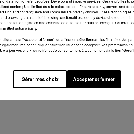
ns of data from different sources; Develop and improve services; Create profiles to 
Afficher l'élément
alised content; Use limited data to select content; Ensure security, prevent and detect
ertising and content; Save and communicate privacy choices. These technologies
and browsing data to offer following functionalities: Identify devices based on infor
eolocation data; Match and combine data from other data sources; Link different de
nsmitted automatically.
cliquant sur "Accepter et fermer", ou affiner en sélectionnant les finalités et/ou pa
 également refuser en cliquant sur "Continuer sans accepter". Vos préférences ne 
tre à jour vos choix, ou retirer votre consentement à tout moment via le lien "Gérer 
Design
Olivier Varma
mation RGPD
Plan du site
Gérer mes choix
Accepter et fermer