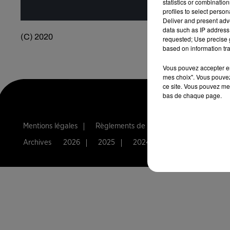
statistics or combinatio
profiles to select person
Deliver and present adv
data such as IP address 
(C) 2020
requested; Use precise g
based on information tra
Vous pouvez accepter en 
mes choix". Vous pouvez
ce site. Vous pouvez met
bas de chaque page.
Mentions légales
Règlements de jeux
Notice d'infor
Archives
2026
2025
2024
2023
2022