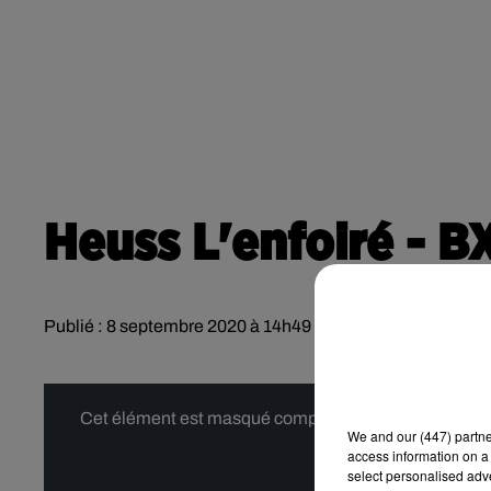
RADIO
ACTU
POD
CONTACT
Heuss L'enfoiré - B
Publié : 8 septembre 2020 à 14h49
Cet élément est masqué compte-tenu du refus du dépôt
We and
our (447) partn
access information on a 
select personalised ad