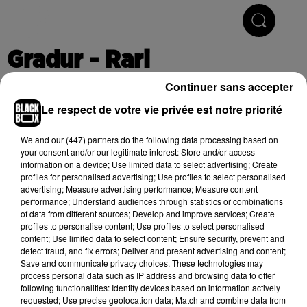
Hip-Hop & R'n'B
Gradur - Rari
Continuer sans accepter
Le respect de votre vie privée est notre priorité
Publié : 7 octobre 2019 à 10h13
We and
our (447) partners
do the following data processing based on
your consent and/or our legitimate interest: Store and/or access
information on a device; Use limited data to select advertising; Create
Cet élément est masqué compte-tenu du refus du
profiles for personalised advertising; Use profiles to select personalised
dépôt de cookies que vous avez exprimé. Si vous
advertising; Measure advertising performance; Measure content
souhaitez l'afficher, merci de nous donner votre accord
performance; Understand audiences through statistics or combinations
of data from different sources; Develop and improve services; Create
en cliquant sur le bouton ci-dessous.
profiles to personalise content; Use profiles to select personalised
content; Use limited data to select content; Ensure security, prevent and
Afficher l'élément
detect fraud, and fix errors; Deliver and present advertising and content;
Save and communicate privacy choices. These technologies may
process personal data such as IP address and browsing data to offer
following functionalities: Identify devices based on information actively
(C) 2019
requested; Use precise geolocation data; Match and combine data from