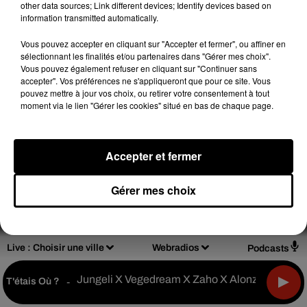
other data sources; Link different devices; Identify devices based on
information transmitted automatically.
Vous pouvez accepter en cliquant sur "Accepter et fermer", ou affiner en
sélectionnant les finalités et/ou partenaires dans "Gérer mes choix".
Design
Olivier Varma
Vous pouvez également refuser en cliquant sur "Continuer sans
accepter". Vos préférences ne s'appliqueront que pour ce site. Vous
pouvez mettre à jour vos choix, ou retirer votre consentement à tout
moment via le lien "Gérer les cookies" situé en bas de chaque page.
Mentions légales
Règlements de jeux
Accepter et fermer
Notice d'information RGPD
Plan du site
Gérer mes choix
Archives
2026
2025
2024
2023
2022
Live :
Choisir une ville
Webradios
Podcasts
Jungeli X Vegedream X Zaho X Alonzo
T'étais Où ?
-