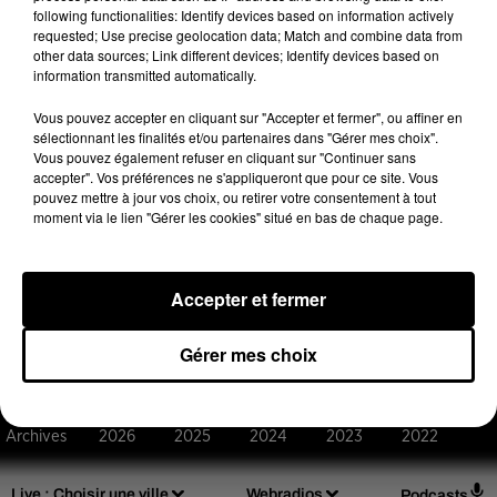
following functionalities: Identify devices based on information actively
Afficher l'élément
requested; Use precise geolocation data; Match and combine data from
other data sources; Link different devices; Identify devices based on
information transmitted automatically.
(C) 2019
Vous pouvez accepter en cliquant sur "Accepter et fermer", ou affiner en
sélectionnant les finalités et/ou partenaires dans "Gérer mes choix".
Vous pouvez également refuser en cliquant sur "Continuer sans
accepter". Vos préférences ne s'appliqueront que pour ce site. Vous
pouvez mettre à jour vos choix, ou retirer votre consentement à tout
moment via le lien "Gérer les cookies" situé en bas de chaque page.
Design
Olivier Varma
Accepter et fermer
Gérer mes choix
Mentions légales
Règlements de jeux
Notice d'information RGPD
Plan du site
Archives
2026
2025
2024
2023
2022
Live :
Choisir une ville
Webradios
Podcasts