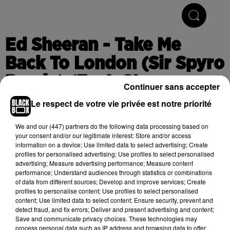
Hip-Hop & R'n'B
Ed Sheeran - Take Me
Back To London (Sir Spyro
Remix) (Feat. Stormzy,
Continuer sans accepter
Jaykae & Aitch)
Le respect de votre vie privée est notre priorité
We and
our (447) partners
do the following data processing based on
your consent and/or our legitimate interest: Store and/or access
Publié : 23 août 2019 à 12h53
information on a device; Use limited data to select advertising; Create
profiles for personalised advertising; Use profiles to select personalised
advertising; Measure advertising performance; Measure content
performance; Understand audiences through statistics or combinations
Cet élément est masqué compte-tenu du refus du
of data from different sources; Develop and improve services; Create
profiles to personalise content; Use profiles to select personalised
dépôt de cookies que vous avez exprimé. Si vous
content; Use limited data to select content; Ensure security, prevent and
souhaitez l'afficher, merci de nous donner votre accord
detect fraud, and fix errors; Deliver and present advertising and content;
en cliquant sur le bouton ci-dessous.
Save and communicate privacy choices. These technologies may
process personal data such as IP address and browsing data to offer