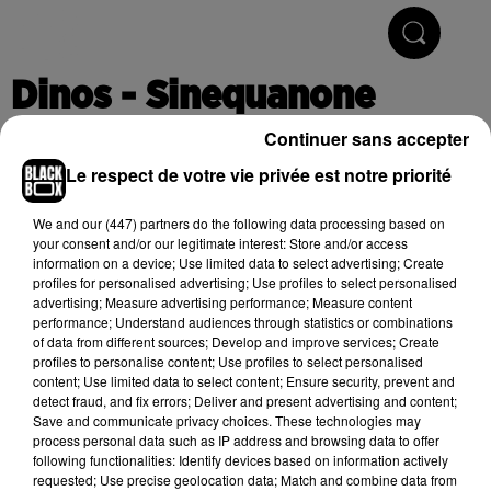
Hip-Hop & R'n'B
Dinos - Sinequanone
Continuer sans accepter
Le respect de votre vie privée est notre priorité
Publié : 13 février 2019 à 16h08
We and
our (447) partners
do the following data processing based on
your consent and/or our legitimate interest: Store and/or access
information on a device; Use limited data to select advertising; Create
Cet élément est masqué compte-tenu du refus du
profiles for personalised advertising; Use profiles to select personalised
dépôt de cookies que vous avez exprimé. Si vous
advertising; Measure advertising performance; Measure content
souhaitez l'afficher, merci de nous donner votre accord
performance; Understand audiences through statistics or combinations
of data from different sources; Develop and improve services; Create
en cliquant sur le bouton ci-dessous.
profiles to personalise content; Use profiles to select personalised
content; Use limited data to select content; Ensure security, prevent and
Afficher l'élément
detect fraud, and fix errors; Deliver and present advertising and content;
Save and communicate privacy choices. These technologies may
process personal data such as IP address and browsing data to offer
following functionalities: Identify devices based on information actively
(C) 2019
requested; Use precise geolocation data; Match and combine data from