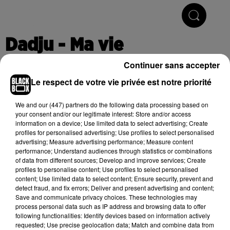
Hip-Hop & R'n'B
Dadju - Ma vie
Continuer sans accepter
Le respect de votre vie privée est notre priorité
Publié : 11 octobre 2019 à 12h55
We and
our (447) partners
do the following data processing based on
your consent and/or our legitimate interest: Store and/or access
information on a device; Use limited data to select advertising; Create
Cet élément est masqué compte-tenu du refus du
profiles for personalised advertising; Use profiles to select personalised
dépôt de cookies que vous avez exprimé. Si vous
advertising; Measure advertising performance; Measure content
souhaitez l'afficher, merci de nous donner votre accord
performance; Understand audiences through statistics or combinations
of data from different sources; Develop and improve services; Create
en cliquant sur le bouton ci-dessous.
profiles to personalise content; Use profiles to select personalised
content; Use limited data to select content; Ensure security, prevent and
Afficher l'élément
detect fraud, and fix errors; Deliver and present advertising and content;
Save and communicate privacy choices. These technologies may
process personal data such as IP address and browsing data to offer
following functionalities: Identify devices based on information actively
(C) 2019
requested; Use precise geolocation data; Match and combine data from