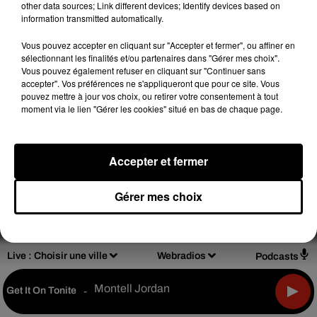
other data sources; Link different devices; Identify devices based on
information transmitted automatically.
Vous pouvez accepter en cliquant sur "Accepter et fermer", ou affiner en
sélectionnant les finalités et/ou partenaires dans "Gérer mes choix".
Design
Olivier Varma
Vous pouvez également refuser en cliquant sur "Continuer sans
accepter". Vos préférences ne s'appliqueront que pour ce site. Vous
pouvez mettre à jour vos choix, ou retirer votre consentement à tout
moment via le lien "Gérer les cookies" situé en bas de chaque page.
Mentions légales
Règlements de jeux
Accepter et fermer
Notice d'information RGPD
Plan du site
Gérer mes choix
Archives
2026
2025
2024
2023
2022
Live :
Choisir une ville
Webradios
Podcasts
Montell Jordan
Get It On Tonite
-