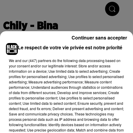
Hip-Hop & R'n'B
Chily - Bina
Continuer sans accepter
Le respect de votre vie privée est notre priorité
Publié : 28 novembre 2019 à 16h56
We and
our (447) partners
do the following data processing based on
your consent and/or our legitimate interest: Store and/or access
information on a device; Use limited data to select advertising; Create
Cet élément est masqué compte-tenu du refus du
profiles for personalised advertising; Use profiles to select personalised
dépôt de cookies que vous avez exprimé. Si vous
advertising; Measure advertising performance; Measure content
souhaitez l'afficher, merci de nous donner votre accord
performance; Understand audiences through statistics or combinations
of data from different sources; Develop and improve services; Create
en cliquant sur le bouton ci-dessous.
profiles to personalise content; Use profiles to select personalised
content; Use limited data to select content; Ensure security, prevent and
Afficher l'élément
detect fraud, and fix errors; Deliver and present advertising and content;
Save and communicate privacy choices. These technologies may
process personal data such as IP address and browsing data to offer
following functionalities: Identify devices based on information actively
(C) 2019
requested; Use precise geolocation data; Match and combine data from