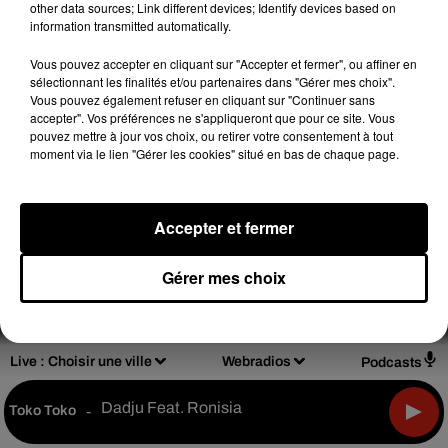
other data sources; Link different devices; Identify devices based on
information transmitted automatically.
Vous pouvez accepter en cliquant sur "Accepter et fermer", ou affiner en
sélectionnant les finalités et/ou partenaires dans "Gérer mes choix".
Design
Olivier Varma
Vous pouvez également refuser en cliquant sur "Continuer sans
accepter". Vos préférences ne s'appliqueront que pour ce site. Vous
pouvez mettre à jour vos choix, ou retirer votre consentement à tout
moment via le lien "Gérer les cookies" situé en bas de chaque page.
Mentions légales
Règlements de jeux
Accepter et fermer
Notice d'information RGPD
Plan du site
Gérer mes choix
Archives
2026
2025
2024
2023
2022
Live :
Choisir une ville
Webradios
Podcasts
Dadju Feat. Ronisia
Toko Toko
-