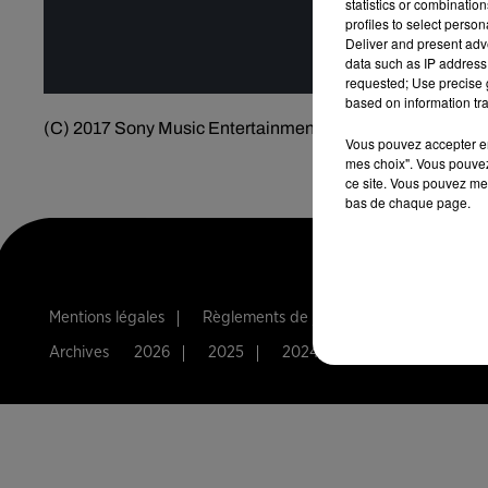
statistics or combinatio
profiles to select person
Deliver and present adv
data such as IP address 
requested; Use precise g
based on information tra
(C) 2017 Sony Music Entertainment UK Limited
Vous pouvez accepter en 
mes choix". Vous pouvez
ce site. Vous pouvez met
bas de chaque page.
Mentions légales
Règlements de jeux
Notice d'infor
Archives
2026
2025
2024
2023
2022