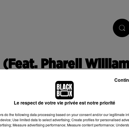
CASTS
JEUX
RÉGIE PUB
s (Feat. Pharell Willia
Contin
Le respect de votre vie privée est notre priorité
ers
do the following data processing based on your consent and/or our legitimate int
device; Use limited data to select advertising; Create profiles for personalised adver
 de cookies que vous avez exprimé. Si vous souhaitez l'afficher,
vertising; Measure advertising performance; Measure content performance; Unders