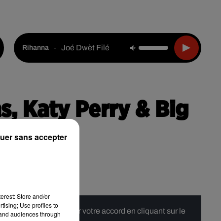
Live :
Choisir une ville
Webradios
Podcasts
Joé Dwèt Filé
-
Rihanna
ms, Katy Perry & Big
uer sans accepter
erest: Store and/or
tising; Use profiles to
 merci de nous donner votre accord en cliquant sur le
tand audiences through