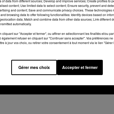
ns of data from different sources; Develop and improve services; Create profiles to 
bouton ci-dessous.
alised content; Use limited data to select content; Ensure security, prevent and detect
ertising and content; Save and communicate privacy choices. These technologies
Afficher l'élément
and browsing data to offer following functionalities: Identify devices based on infor
eolocation data; Match and combine data from other data sources; Link different de
nsmitted automatically.
cliquant sur "Accepter et fermer", ou affiner en sélectionnant les finalités et/ou pa
 également refuser en cliquant sur "Continuer sans accepter". Vos préférences ne 
tre à jour vos choix, ou retirer votre consentement à tout moment via le lien "Gérer 
Design
Olivier Varma
Gérer mes choix
Accepter et fermer
mation RGPD
Plan du site