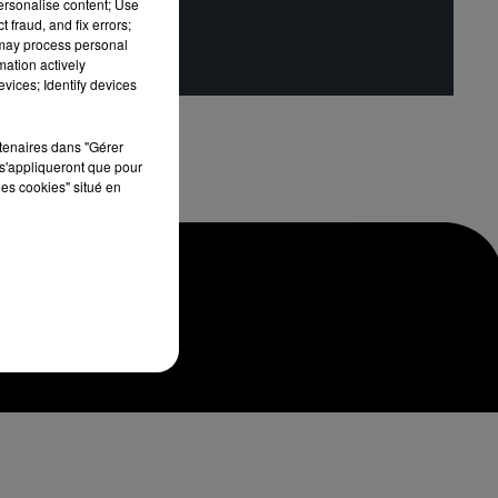
personalise content; Use
 fraud, and fix errors;
 may process personal
mation actively
vices; Identify devices
rtenaires dans "Gérer
s'appliqueront que pour
les cookies" situé en