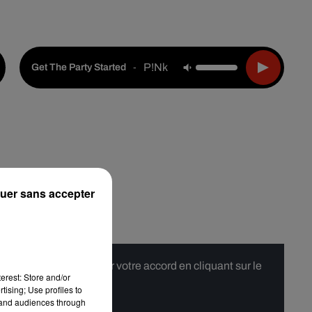
Live :
Choisir une ville
Webradios
Podcasts
P!nk Feat. Redman
-
Get The Party Started
uer sans accepter
 merci de nous donner votre accord en cliquant sur le
erest: Store and/or
tising; Use profiles to
tand audiences through