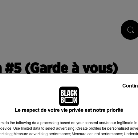
CASTS
JEUX
RÉGIE PUB
 #5 (Garde à vous)
Contin
Le respect de votre vie privée est notre priorité
 de cookies que vous avez exprimé. Si vous souhaitez l'afficher,
ers
do the following data processing based on your consent and/or our legitimate int
bouton ci-dessous.
device; Use limited data to select advertising; Create profiles for personalised adver
vertising; Measure advertising performance; Measure content performance; Unders