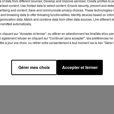
ns of data from different sources; Develop and improve services; Create profiles to 
Afficher l'élément
alised content; Use limited data to select content; Ensure security, prevent and detect
ertising and content; Save and communicate privacy choices. These technologies
and browsing data to offer following functionalities: Identify devices based on infor
eolocation data; Match and combine data from other data sources; Link different de
nsmitted automatically.
cliquant sur "Accepter et fermer", ou affiner en sélectionnant les finalités et/ou pa
 également refuser en cliquant sur "Continuer sans accepter". Vos préférences ne 
tre à jour vos choix, ou retirer votre consentement à tout moment via le lien "Gérer 
Design
Olivier Varma
mation RGPD
Plan du site
Gérer mes choix
Accepter et fermer