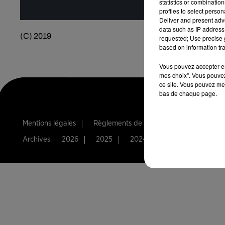
statistics or combinatio
profiles to select person
Deliver and present adv
data such as IP address 
(C) 2019
requested; Use precise g
based on information tra
Vous pouvez accepter en 
mes choix". Vous pouvez
ce site. Vous pouvez met
bas de chaque page.
Mentions légales
Règlements de jeux
Notice d'infor
Archives
2026
2025
2024
2023
2022