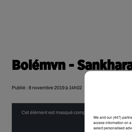
RADIO
ACTU
POD
CONTACT
Bolémvn - Sankhara
Publié : 8 novembre 2019 à 14h02
Cet élément est masqué compte-tenu du refus du dépôt
We and
our (447) partn
access information on a 
select personalised ad