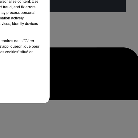
personalise content; Use
 fraud, and fix errors;
 may process personal
mation actively
vices; Identify devices
rtenaires dans "Gérer
s'appliqueront que pour
les cookies" situé en