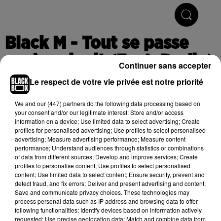
Hip-Hop & R'n'B
Black M - Tout se passe
après minuit (Feat. Dadju)
Continuer sans accepter
Le respect de votre vie privée est notre priorité
Publié : 16 avril 2018 à 9h55
We and
our (447) partners
do the following data processing based on
your consent and/or our legitimate interest: Store and/or access
information on a device; Use limited data to select advertising; Create
profiles for personalised advertising; Use profiles to select personalised
Cet élément est masqué compte-tenu du refus du
advertising; Measure advertising performance; Measure content
performance; Understand audiences through statistics or combinations
dépôt de cookies que vous avez exprimé. Si vous
of data from different sources; Develop and improve services; Create
souhaitez l'afficher, merci de nous donner votre accord
profiles to personalise content; Use profiles to select personalised
en cliquant sur le bouton ci-dessous.
content; Use limited data to select content; Ensure security, prevent and
detect fraud, and fix errors; Deliver and present advertising and content;
Save and communicate privacy choices. These technologies may
Afficher l'élément
process personal data such as IP address and browsing data to offer
following functionalities: Identify devices based on information actively
requested; Use precise geolocation data; Match and combine data from