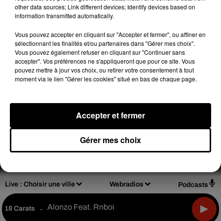
other data sources; Link different devices; Identify devices based on
(C) 2018
information transmitted automatically.
Vous pouvez accepter en cliquant sur "Accepter et fermer", ou affiner en
sélectionnant les finalités et/ou partenaires dans "Gérer mes choix".
Vous pouvez également refuser en cliquant sur "Continuer sans
accepter". Vos préférences ne s'appliqueront que pour ce site. Vous
Design
Olivier Varma
pouvez mettre à jour vos choix, ou retirer votre consentement à tout
moment via le lien "Gérer les cookies" situé en bas de chaque page.
Accepter et fermer
Mentions légales
Règlements de jeux
Notice d'information RGPD
Plan du site
Gérer mes choix
Archives
2026
2025
2024
2023
2022
Live :
Choisir une ville
Webradios
Podcasts
Alonzo Feat. Rnboi
18 Carats
-