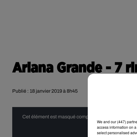
RADIO
ACTU
POD
CONTACT
Ariana Grande - 7 r
Publié : 18 janvier 2019 à 8h45
Cet élément est masqué compte-tenu du refus du dépôt
We and
our (447) partn
access information on a 
select personalised ad