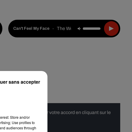
Live :
Choisir une ville
Webradios
Podcasts
The Weeknd
-
Can't Feel My Face
uer sans accepter
 merci de nous donner votre accord en cliquant sur le
erest: Store and/or
tising; Use profiles to
tand audiences through