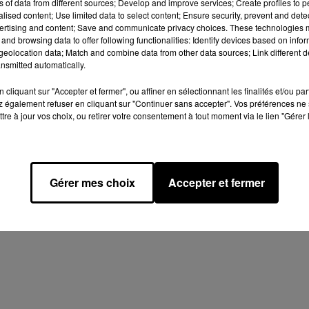
ns of data from different sources; Develop and improve services; Create profiles to 
Afficher l'élément
alised content; Use limited data to select content; Ensure security, prevent and detect
ertising and content; Save and communicate privacy choices. These technologies
and browsing data to offer following functionalities: Identify devices based on infor
 Inc.
eolocation data; Match and combine data from other data sources; Link different de
nsmitted automatically.
cliquant sur "Accepter et fermer", ou affiner en sélectionnant les finalités et/ou pa
 également refuser en cliquant sur "Continuer sans accepter". Vos préférences ne 
tre à jour vos choix, ou retirer votre consentement à tout moment via le lien "Gérer 
Design
Olivier Varma
mation RGPD
Plan du site
Gérer mes choix
Accepter et fermer