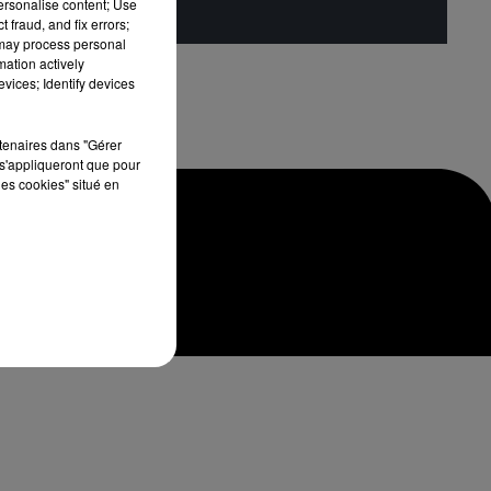
personalise content; Use
 fraud, and fix errors;
 may process personal
mation actively
vices; Identify devices
rtenaires dans "Gérer
s'appliqueront que pour
les cookies" situé en