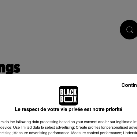
CASTS
JEUX
RÉGIE PUB
ings
Contin
Le respect de votre vie privée est notre priorité
 de cookies que vous avez exprimé. Si vous souhaitez l'afficher,
ers
do the following data processing based on your consent and/or our legitimate int
bouton ci-dessous.
device; Use limited data to select advertising; Create profiles for personalised adver
vertising; Measure advertising performance; Measure content performance; Unders