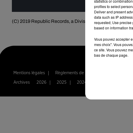
statistics or combinatio
profiles to select person
Deliver and present adv
data such as IP address 
(C) 2019 Republic Records, a Division of UMG Recordings,
requested; Use precise g
based on information tra
Vous pouvez accepter en 
mes choix". Vous pouvez
ce site. Vous pouvez met
bas de chaque page.
Mentions légales
Règlements de jeux
Notice d'infor
Archives
2026
2025
2024
2023
2022