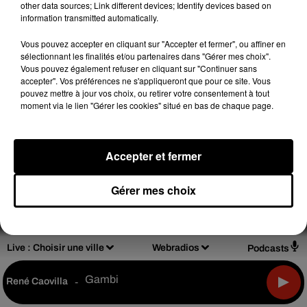
other data sources; Link different devices; Identify devices based on
information transmitted automatically.
Vous pouvez accepter en cliquant sur "Accepter et fermer", ou affiner en
Design
Olivier Varma
sélectionnant les finalités et/ou partenaires dans "Gérer mes choix".
Vous pouvez également refuser en cliquant sur "Continuer sans
accepter". Vos préférences ne s'appliqueront que pour ce site. Vous
pouvez mettre à jour vos choix, ou retirer votre consentement à tout
moment via le lien "Gérer les cookies" situé en bas de chaque page.
Mentions légales
Règlements de jeux
Notice d'information RGPD
Plan du site
Accepter et fermer
Archives
2026
2025
2024
2023
2022
Gérer mes choix
Live :
Choisir une ville
Webradios
Podcasts
Gambi
René Caovilla
-