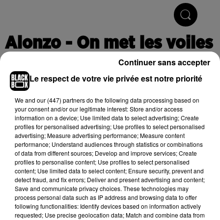
Hip-Hop & R'n'B
Alonzo - On met les voiles
Continuer sans accepter
Le respect de votre vie privée est notre priorité
Publié : 13 juin 2016 à 16h39
We and
our (447) partners
do the following data processing based on
your consent and/or our legitimate interest: Store and/or access
information on a device; Use limited data to select advertising; Create
Cet élément est masqué compte-tenu du refus du
profiles for personalised advertising; Use profiles to select personalised
dépôt de cookies que vous avez exprimé. Si vous
advertising; Measure advertising performance; Measure content
souhaitez l'afficher, merci de nous donner votre accord
performance; Understand audiences through statistics or combinations
of data from different sources; Develop and improve services; Create
en cliquant sur le bouton ci-dessous.
profiles to personalise content; Use profiles to select personalised
content; Use limited data to select content; Ensure security, prevent and
Afficher l'élément
detect fraud, and fix errors; Deliver and present advertising and content;
Save and communicate privacy choices. These technologies may
process personal data such as IP address and browsing data to offer
following functionalities: Identify devices based on information actively
requested; Use precise geolocation data; Match and combine data from