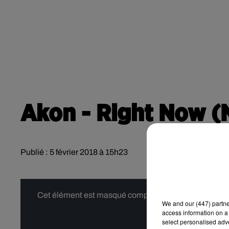
RADIO
ACTU
POD
CONTACT
Akon - Right Now (
Publié : 5 février 2018 à 15h23
Cet élément est masqué compte-tenu du refus du dépôt
We and
our (447) partn
access information on a 
select personalised ad