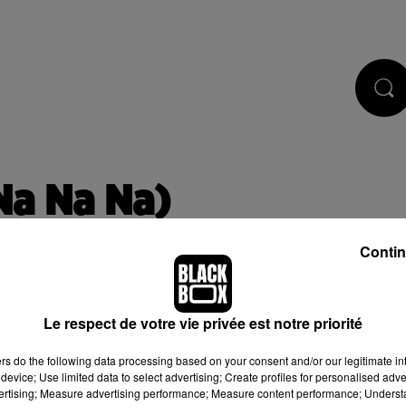
CASTS
JEUX
RÉGIE PUB
Na Na Na)
Contin
Le respect de votre vie privée est notre priorité
 de cookies que vous avez exprimé. Si vous souhaitez l'afficher,
ers
do the following data processing based on your consent and/or our legitimate int
bouton ci-dessous.
device; Use limited data to select advertising; Create profiles for personalised adver
vertising; Measure advertising performance; Measure content performance; Unders