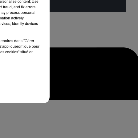
personalise content; Use
 fraud, and fix errors;
 may process personal
mation actively
vices; Identify devices
rtenaires dans "Gérer
s'appliqueront que pour
les cookies" situé en