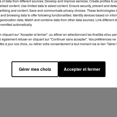
ns of data from different sources; Develop and improve services; Create profiles to 
Afficher l'élément
alised content; Use limited data to select content; Ensure security, prevent and detect
ertising and content; Save and communicate privacy choices. These technologies
and browsing data to offer following functionalities: Identify devices based on infor
, Inc. and SRC Records, Inc.
eolocation data; Match and combine data from other data sources; Link different de
nsmitted automatically.
cliquant sur "Accepter et fermer", ou affiner en sélectionnant les finalités et/ou pa
 également refuser en cliquant sur "Continuer sans accepter". Vos préférences ne 
tre à jour vos choix, ou retirer votre consentement à tout moment via le lien "Gérer 
Design
Olivier Varma
mation RGPD
Plan du site
Gérer mes choix
Accepter et fermer