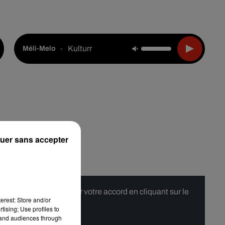
Live :
Choisir une ville
Webradios
Podcasts
Kulturr
-
Méli-Melo
uer sans accepter
 merci de nous donner votre accord en cliquant sur le
erest: Store and/or
tising; Use profiles to
tand audiences through