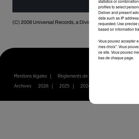
statistics or combinatio
profiles to select person
Deliver and present adv
data such as IP address 
(C) 2008 Universal Records, a Division of UMG Recordings
requested; Use precise g
based on information tra
Vous pouvez accepter en 
mes choix". Vous pouvez
ce site. Vous pouvez met
bas de chaque page.
Mentions légales
Règlements de jeux
Notice d'infor
Archives
2026
2025
2024
2023
2022