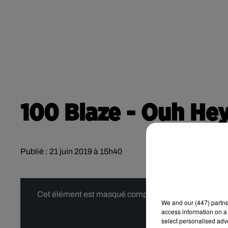
RADIO
ACTU
POD
CONTACT
100 Blaze - Ouh Hey
Publié : 21 juin 2019 à 15h40
Cet élément est masqué compte-tenu du refus du dépôt
We and
our (447) partn
access information on a 
select personalised ad