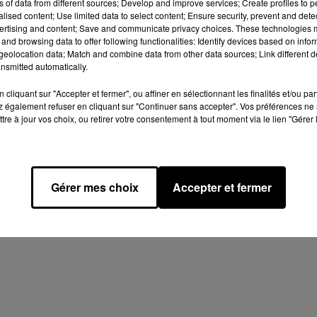
ns of data from different sources; Develop and improve services; Create profiles to 
Afficher l'élément
alised content; Use limited data to select content; Ensure security, prevent and detect
ertising and content; Save and communicate privacy choices. These technologies
and browsing data to offer following functionalities: Identify devices based on infor
eolocation data; Match and combine data from other data sources; Link different de
nsmitted automatically.
cliquant sur "Accepter et fermer", ou affiner en sélectionnant les finalités et/ou pa
 également refuser en cliquant sur "Continuer sans accepter". Vos préférences ne 
tre à jour vos choix, ou retirer votre consentement à tout moment via le lien "Gérer 
Design
Olivier Varma
mation RGPD
Plan du site
Gérer mes choix
Accepter et fermer