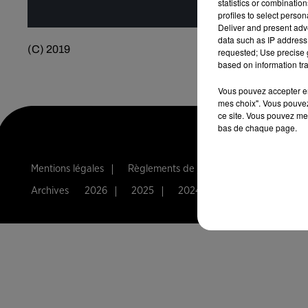
statistics or combinatio
profiles to select person
Deliver and present adv
data such as IP address 
(C) 2019
requested; Use precise g
based on information tra
Vous pouvez accepter en 
mes choix". Vous pouvez
ce site. Vous pouvez met
bas de chaque page.
Mentions légales
Règlements de jeux
Notice d'infor
Archives
2026
2025
2024
2023
2022