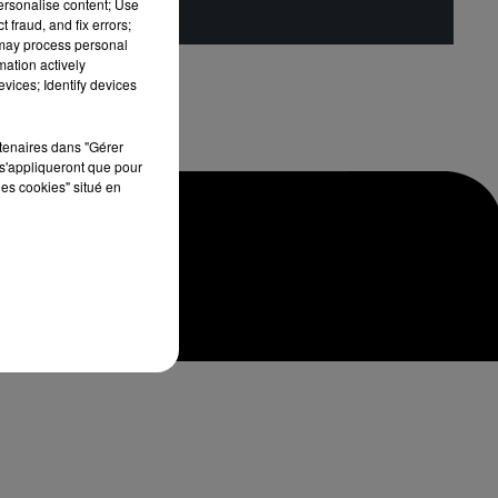
personalise content; Use
 fraud, and fix errors;
 may process personal
mation actively
vices; Identify devices
rtenaires dans "Gérer
s'appliqueront que pour
les cookies" situé en