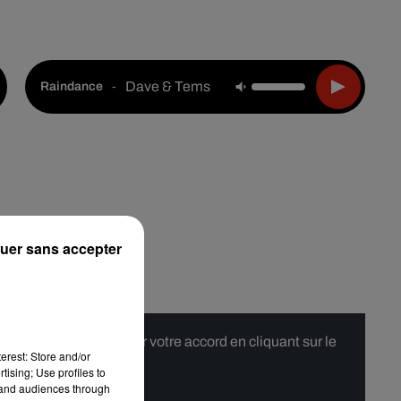
Live :
Choisir une ville
Webradios
Podcasts
Dave & Tems
-
Raindance
uer sans accepter
 merci de nous donner votre accord en cliquant sur le
erest: Store and/or
tising; Use profiles to
tand audiences through