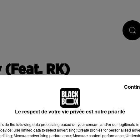
CASTS
JEUX
RÉGIE PUB
 (Feat. RK)
Contin
Le respect de votre vie privée est notre priorité
 de cookies que vous avez exprimé. Si vous souhaitez l'afficher,
ers
do the following data processing based on your consent and/or our legitimate int
bouton ci-dessous.
device; Use limited data to select advertising; Create profiles for personalised adver
vertising; Measure advertising performance; Measure content performance; Unders