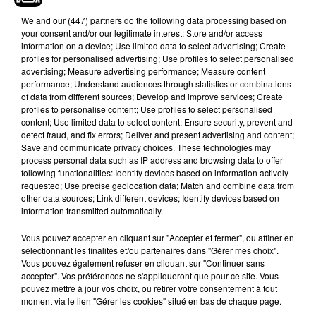
plainte soit déposée"
, a expliqué le responsable de la police
We and
our (447) partners
do the following data processing based on
au journal local. Depuis, les coupures d’électricité ont
your consent and/or our legitimate interest: Store and/or access
définitivement cessées et les jeunes mariés se voient
information on a device; Use limited data to select advertising; Create
désormais en plein jour.
profiles for personalised advertising; Use profiles to select personalised
advertising; Measure advertising performance; Measure content
performance; Understand audiences through statistics or combinations
of data from different sources; Develop and improve services; Create
profiles to personalise content; Use profiles to select personalised
content; Use limited data to select content; Ensure security, prevent and
Hip-Hop News
detect fraud, and fix errors; Deliver and present advertising and content;
Save and communicate privacy choices. These technologies may
process personal data such as IP address and browsing data to offer
following functionalities: Identify devices based on information actively
Russ frappe fort avec son nouveau
requested; Use precise geolocation data; Match and combine data from
single « Coulda Shoulda Woulda »
other data sources; Link different devices; Identify devices based on
5 août 2026
information transmitted automatically.
Vous pouvez accepter en cliquant sur "Accepter et fermer", ou affiner en
sélectionnant les finalités et/ou partenaires dans "Gérer mes choix".
Vous pouvez également refuser en cliquant sur "Continuer sans
Tiakola annonce le premier concert de
accepter". Vos préférences ne s'appliqueront que pour ce site. Vous
son WpointM Tour
pouvez mettre à jour vos choix, ou retirer votre consentement à tout
5 août 2026
moment via le lien "Gérer les cookies" situé en bas de chaque page.