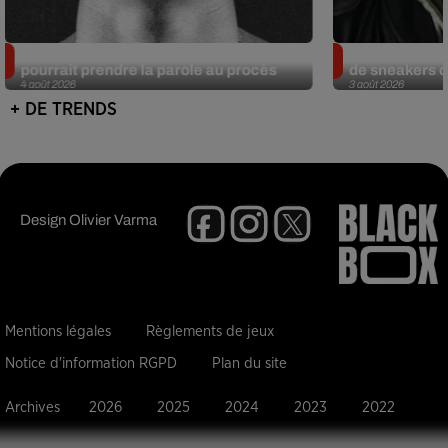
Meurtre de Tupac : Suge Knight
Eminem met a
pourrait prendre la parole au procès
de sneakers de
4 août 2026
3 août 2026
+ DE TRENDS
Design
Olivier Varma
Mentions légales
Règlements de jeux
Notice d'information RGPD
Plan du site
Archives
2026
2025
2024
2023
2022