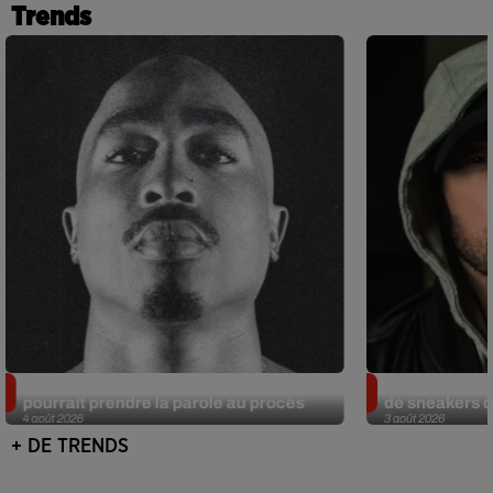
Trends
Meurtre de Tupac : Suge Knight
Eminem met a
pourrait prendre la parole au procès
de sneakers de
4 août 2026
3 août 2026
+ DE TRENDS