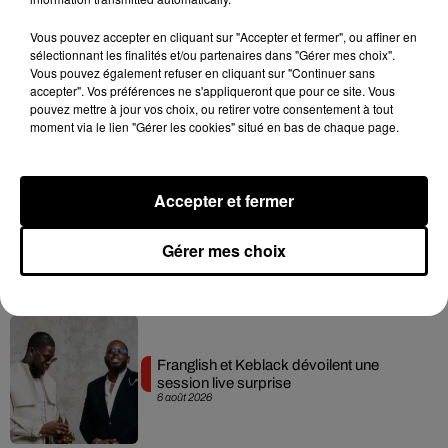
Hip-Hop News
Vous pouvez accepter en cliquant sur "Accepter et fermer", ou affiner en
sélectionnant les finalités et/ou partenaires dans "Gérer mes choix".
Vous pouvez également refuser en cliquant sur "Continuer sans
accepter". Vos préférences ne s'appliqueront que pour ce site. Vous
Moha MMZ dévoile « Mikasa », un
pouvez mettre à jour vos choix, ou retirer votre consentement à tout
nouveau single entre amour et...
moment via le lien "Gérer les cookies" situé en bas de chaque page.
7 août 2026
Accepter et fermer
Tayc et Didi B dévoilent le single le plus
Gérer mes choix
dansant de l’année
7 août 2026
Franglish et Keblack dévoilent une
session live surprise
6 août 2026