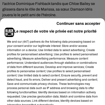
l'actrice Dominique Fishback tandis que Chloe Bailey se
glissera dans le rôle de Marissa, sa sœur. Damson Idris
jouera le le petit ami de l'héroïne.
Continuer sans accepter
Cet élément est masqué compte-tenu du refus du
Le respect de votre vie privée est notre priorité
dépôt de cookies que vous avez exprimé. Si vous
souhaitez l'afficher, merci de nous donner votre accord
We and
our (447) partners
do the following data processing based on
your consent and/or our legitimate interest: Store and/or access
en cliquant sur le bouton ci-dessous.
information on a device; Use limited data to select advertising; Create
profiles for personalised advertising; Use profiles to select personalised
Afficher l'élément
advertising; Measure advertising performance; Measure content
performance; Understand audiences through statistics or combinations
of data from different sources; Develop and improve services; Create
profiles to personalise content; Use profiles to select personalised
Pour l'heure, aucune date de diffusion exacte n'a été
content; Use limited data to select content; Ensure security, prevent and
dévoilée mais on sait d'ores et déjà que la série Swarm verra
detect fraud, and fix errors; Deliver and present advertising and content;
Save and communicate privacy choices. These technologies may
le jour à la fin de l'année 2023 sur Amazon Prime Video.
process personal data such as IP address and browsing data to offer
following functionalities: Identify devices based on information actively
requested; Use precise geolocation data; Match and combine data from
other data sources; Link different devices; Identify devices based on
information transmitted automatically.