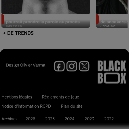
Meurtre de Tupac : Suge Knight
Eminem met a
pourrait prendre la parole au procès
de sneakers de
4 août 2026
3 août 2026
+ DE TRENDS
Design
Olivier Varma
Mentions légales
Règlements de jeux
Notice d'information RGPD
Plan du site
Archives
2026
2025
2024
2023
2022