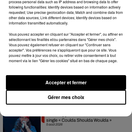
process personal data such as IP address and browsing data to offer
dépression. Il l'accuse d'avoir eu un impact négatif sur sa
following functionalities: Identify devices based on information actively
situation professionnelle au point de lui avoir fait perdre de
requested; Use precise geolocation data; Match and combine data from
other data sources; Link different devices; Identify devices based on
l'argent. Cette seconde plainte sera statuée devant la Haute
information transmitted automatically.
Cour courant mars.
Vous pouvez accepter en cliquant sur "Accepter et fermer", ou affiner en
sélectionnant les finalités et/ou partenaires dans "Gérer mes choix".
Vous pouvez également refuser en cliquant sur "Continuer sans
accepter". Vos préférences ne s'appliqueront que pour ce site. Vous
Hip-Hop News
pouvez mettre à jour vos choix, ou retirer votre consentement à tout
moment via le lien "Gérer les cookies" situé en bas de chaque page.
Franglish et Keblack dévoilent une
session live surprise
Accepter et fermer
6 août 2026
Gérer mes choix
Russ frappe fort avec son nouveau
single « Coulda Shoulda Woulda »
5 août 2026