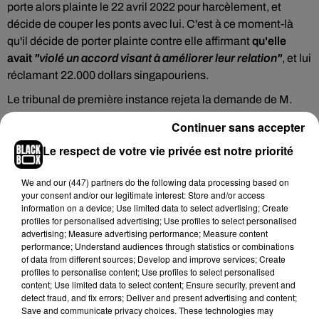
porte alors plainte le 22 avril 2022 pour harcèlement, et
décide de couper les ponts avec lui. C'est à ce moment-là
qu'il décide de porter plainte contre elle affirmant
qu'elle
avait
"violé un accord visant à améliorer leur relation"
, et lui
réclamant 22.000 dollars singapouriens.
Le tribunal de première instance rejeta la demande de M.
Kawshigan estimant qu'il s'agissait d'un abus de procédure.
Continuer sans accepter
"Ce tribunal ne sera pas complice de sa tentative calculée
Le respect de votre vie privée est notre priorité
d'obliger l'accusée à s'engager qui, après des années à
tenter d'appaiser le mécontentement du demandeur, a
We and
our (447) partners
do the following data processing based on
finalement décidé de résister à ses menaces plutôt que de se
your consent and/or our legitimate interest: Store and/or access
recroqueviller et de céder à ses demandes",
a déclaré le juge.
information on a device; Use limited data to select advertising; Create
Seulement voilà, le plaignant ne s'est pas démonté. Il décida
profiles for personalised advertising; Use profiles to select personalised
advertising; Measure advertising performance; Measure content
ensuite de se tourner vers la Haute Cour de Singapour afin
performance; Understand audiences through statistics or combinations
de réclamer 3 millions de dollars singapouriens (environ 2,1
of data from different sources; Develop and improve services; Create
millions d'euros) de dommages et intérêts.
profiles to personalise content; Use profiles to select personalised
content; Use limited data to select content; Ensure security, prevent and
Selon lui, Nora Tan a nuit à
"son excellente réputation"
et
detect fraud, and fix errors; Deliver and present advertising and content;
Save and communicate privacy choices. These technologies may
engendré un
"douloureux traumatisme"
le menant à une