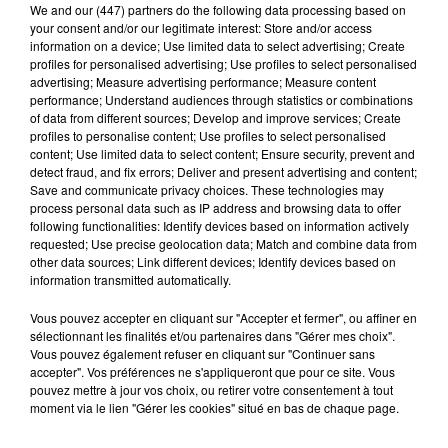
Motti, XZXZ, Kilat, Eno, Lilee Imperator, Migwel, ainsi que le
We and
our (447) partners
do the following data processing based on
your consent and/or our legitimate interest: Store and/or access
collectif Remy – Jone – Fooze et Blade, spécialistes du
information on a device; Use limited data to select advertising; Create
graffiti collaboratif.
profiles for personalised advertising; Use profiles to select personalised
advertising; Measure advertising performance; Measure content
Mais l’événement, c’est bien plus que de la peinture : vivez
performance; Understand audiences through statistics or combinations
une ambiance festive et engagée avec des ateliers créatifs
of data from different sources; Develop and improve services; Create
gratuits, des animations, des expositions, des séances de
profiles to personalise content; Use profiles to select personalised
content; Use limited data to select content; Ensure security, prevent and
dédicaces, de tatouages flash, danse et autres surprises —
detect fraud, and fix errors; Deliver and present advertising and content;
tout ceci dans un esprit convivial et familial, dont l'entrée
Save and communicate privacy choices. These technologies may
libre est gratuite.
process personal data such as IP address and browsing data to offer
following functionalities: Identify devices based on information actively
Mur du Souffle est une association artistique et caritative
requested; Use precise geolocation data; Match and combine data from
other data sources; Link different devices; Identify devices based on
créée par des parents d’enfants atteints de mucoviscidose.
information transmitted automatically.
Son combat ? Sensibiliser par l’art et récolter des fonds au
profit de la recherche et du soutien aux malades : "faire d’un
Vous pouvez accepter en cliquant sur "Accepter et fermer", ou affiner en
sélectionnant les finalités et/ou partenaires dans "Gérer mes choix".
handicap une force".
Vous pouvez également refuser en cliquant sur "Continuer sans
Retrouvez toutes les informations sur
accepter". Vos préférences ne s'appliqueront que pour ce site. Vous
murdusouffle.com
.
pouvez mettre à jour vos choix, ou retirer votre consentement à tout
moment via le lien "Gérer les cookies" situé en bas de chaque page.
Cet élément est masqué compte-tenu du refus du