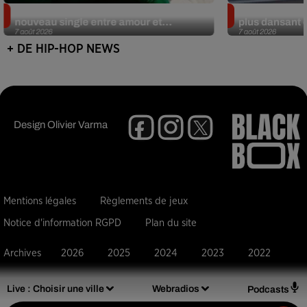
Moha MMZ dévoile « Mikasa », un
Tayc et Didi B 
nouveau single entre amour et...
plus dansant 
7 août 2026
7 août 2026
+ DE HIP-HOP NEWS
Design
Olivier Varma
Mentions légales
Règlements de jeux
Notice d'information RGPD
Plan du site
Archives
2026
2025
2024
2023
2022
Live :
Choisir une ville
Webradios
Podcasts