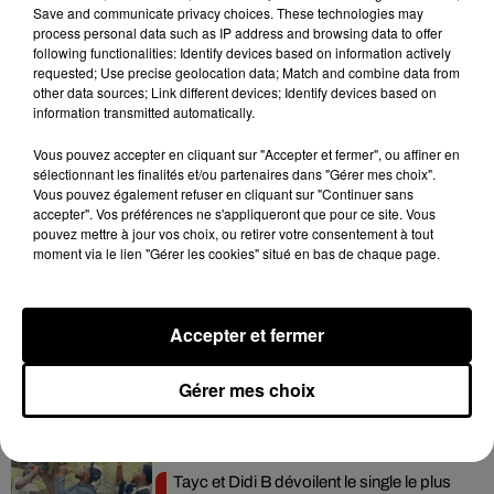
Save and communicate privacy choices. These technologies may
process personal data such as IP address and browsing data to offer
following functionalities: Identify devices based on information actively
requested; Use precise geolocation data; Match and combine data from
other data sources; Link different devices; Identify devices based on
information transmitted automatically.
Une publication partagée par HUNTER GOURMET | food & bbt (@imperatricewu)
Vous pouvez accepter en cliquant sur "Accepter et fermer", ou affiner en
sélectionnant les finalités et/ou partenaires dans "Gérer mes choix".
Vous pouvez également refuser en cliquant sur "Continuer sans
accepter". Vos préférences ne s'appliqueront que pour ce site. Vous
pouvez mettre à jour vos choix, ou retirer votre consentement à tout
moment via le lien "Gérer les cookies" situé en bas de chaque page.
Hip-Hop News
Accepter et fermer
Moha MMZ dévoile « Mikasa », un
nouveau single entre amour et...
7 août 2026
Gérer mes choix
Tayc et Didi B dévoilent le single le plus