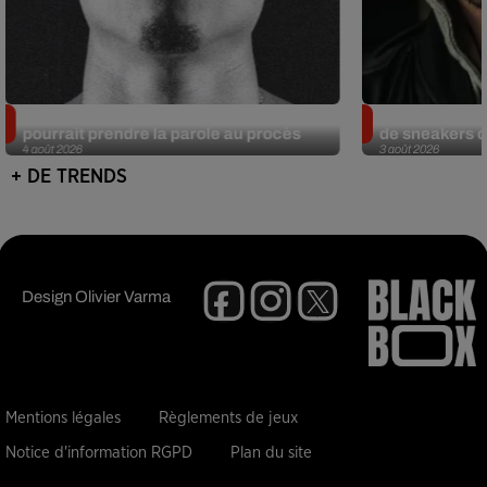
Meurtre de Tupac : Suge Knight
Eminem met a
pourrait prendre la parole au procès
de sneakers de
4 août 2026
3 août 2026
+ DE TRENDS
Design
Olivier Varma
Mentions légales
Règlements de jeux
Notice d'information RGPD
Plan du site