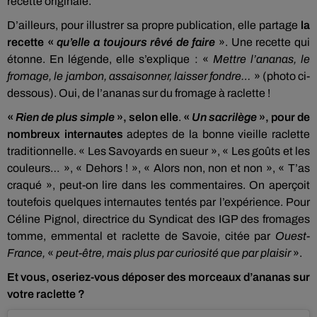
recette originale.
D’ailleurs, pour illustrer sa propre publication, elle partage
la
recette «
qu’elle a toujours rêvé de faire
». Une recette qui
étonne. En légende, elle s’explique : «
Mettre l’ananas, le
fromage, le jambon, assaisonner, laisser fondre…
» (photo ci-
dessous). Oui, de l’ananas sur du fromage à raclette !
«
Rien de plus simple
», selon elle
.
«
Un sacrilège
», pour de
nombreux internautes
adeptes de la bonne vieille raclette
traditionnelle. « Les Savoyards en sueur », « Les goûts et les
couleurs… », « Dehors ! », « Alors non, non et non », « T’as
craqué », peut-on lire dans les commentaires. On aperçoit
toutefois quelques internautes tentés par l’expérience. Pour
Céline Pignol, directrice du Syndicat des IGP des fromages
tomme, emmental et raclette de Savoie, citée par
Ouest-
France,
«
peut-être, mais plus par curiosité que par plaisir
».
Et vous, oseriez-vous déposer des morceaux d’ananas sur
votre raclette ?