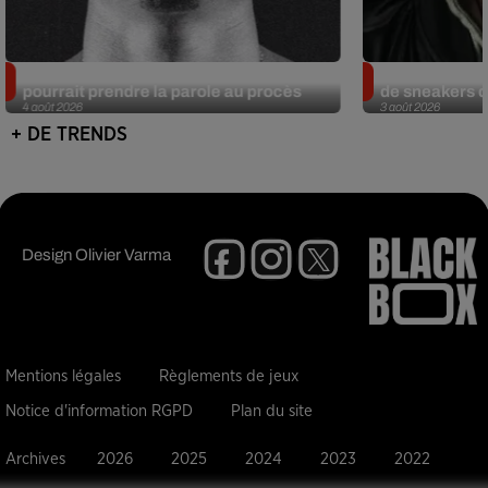
Meurtre de Tupac : Suge Knight
Eminem met a
pourrait prendre la parole au procès
de sneakers de
4 août 2026
3 août 2026
+ DE TRENDS
Design
Olivier Varma
Mentions légales
Règlements de jeux
Notice d'information RGPD
Plan du site
Archives
2026
2025
2024
2023
2022