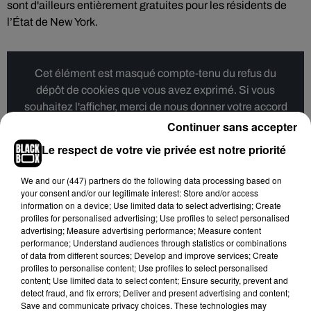
sont d'ailleurs entièrement gratuites pour les résidents de
l’État de New York.
Cet élément est masqué compte-tenu du refus du
dépôt de cookies que vous avez exprimé. Si vous
souhaitez l'afficher, merci de nous donner votre accord
en cliquant sur le bouton ci-dessous.
Continuer sans accepter
Le respect de votre vie privée est notre priorité
Afficher l'élément
We and
our (447) partners
do the following data processing based on
your consent and/or our legitimate interest: Store and/or access
En plus des cartes de Jay-Z, la bibliothèque municipale a
information on a device; Use limited data to select advertising; Create
profiles for personalised advertising; Use profiles to select personalised
mis en place
une exposition gratuite baptisée "Book of
advertising; Measure advertising performance; Measure content
Hov"
, qui rend hommage au rap.
"Nous sommes ravis de
performance; Understand audiences through statistics or combinations
vous annoncer que l’exposition #TheBookOfHOV se
of data from different sources; Develop and improve services; Create
profiles to personalise content; Use profiles to select personalised
poursuivra jusqu’en octobre. Passez à tout moment cet été
content; Use limited data to select content; Ensure security, prevent and
pour voir cette exposition gratuite, ou planifiez votre visite
detect fraud, and fix errors; Deliver and present advertising and content;
pour l’automne"
, a ainsi écrit la bibliothèque sur Twitter.
Save and communicate privacy choices. These technologies may