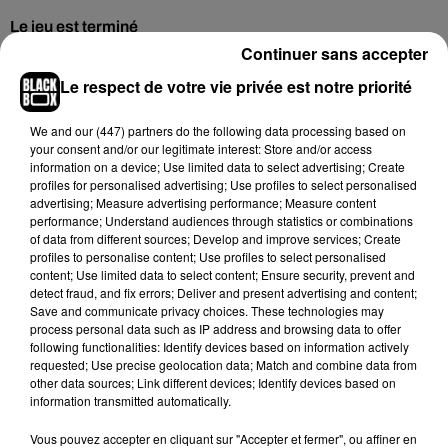
Le jeu est terminé
Continuer sans accepter
Le respect de votre vie privée est notre priorité
Hip-Hop News
We and
our (447) partners
do the following data processing based on
your consent and/or our legitimate interest: Store and/or access
information on a device; Use limited data to select advertising; Create
Moha MMZ dévoile « Mikasa », un
profiles for personalised advertising; Use profiles to select personalised
nouveau single entre amour et...
advertising; Measure advertising performance; Measure content
7 août 2026
performance; Understand audiences through statistics or combinations
of data from different sources; Develop and improve services; Create
profiles to personalise content; Use profiles to select personalised
content; Use limited data to select content; Ensure security, prevent and
detect fraud, and fix errors; Deliver and present advertising and content;
Tayc et Didi B dévoilent le single le plus
Save and communicate privacy choices. These technologies may
dansant de l’année
process personal data such as IP address and browsing data to offer
7 août 2026
following functionalities: Identify devices based on information actively
requested; Use precise geolocation data; Match and combine data from
other data sources; Link different devices; Identify devices based on
information transmitted automatically.
Vous pouvez accepter en cliquant sur "Accepter et fermer", ou affiner en
Franglish et Keblack dévoilent une