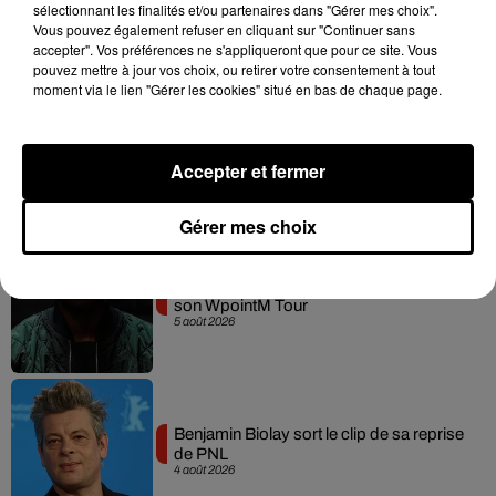
sélectionnant les finalités et/ou partenaires dans "Gérer mes choix".
session live surprise
6 août 2026
Vous pouvez également refuser en cliquant sur "Continuer sans
accepter". Vos préférences ne s'appliqueront que pour ce site. Vous
pouvez mettre à jour vos choix, ou retirer votre consentement à tout
moment via le lien "Gérer les cookies" situé en bas de chaque page.
Russ frappe fort avec son nouveau
single « Coulda Shoulda Woulda »
Accepter et fermer
5 août 2026
Gérer mes choix
Tiakola annonce le premier concert de
son WpointM Tour
5 août 2026
Benjamin Biolay sort le clip de sa reprise
de PNL
4 août 2026