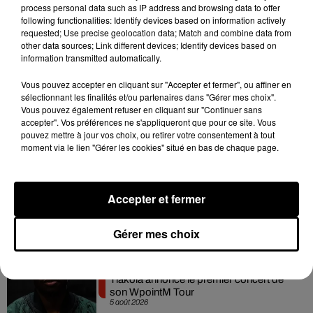
process personal data such as IP address and browsing data to offer
following functionalities: Identify devices based on information actively
requested; Use precise geolocation data; Match and combine data from
other data sources; Link different devices; Identify devices based on
information transmitted automatically.
Plus d’infos
ICI
Vous pouvez accepter en cliquant sur "Accepter et fermer", ou affiner en
sélectionnant les finalités et/ou partenaires dans "Gérer mes choix".
Vous pouvez également refuser en cliquant sur "Continuer sans
accepter". Vos préférences ne s'appliqueront que pour ce site. Vous
Hip-Hop News
pouvez mettre à jour vos choix, ou retirer votre consentement à tout
moment via le lien "Gérer les cookies" situé en bas de chaque page.
Russ frappe fort avec son nouveau
Accepter et fermer
single « Coulda Shoulda Woulda »
5 août 2026
Gérer mes choix
Tiakola annonce le premier concert de
son WpointM Tour
5 août 2026