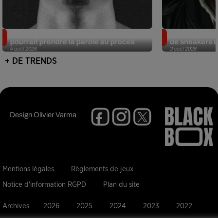
Meurtre de Tupac : Suge Knight
Eminem met a
pourrait prendre la parole au procès
de sneakers de
4 août 2026
3 août 2026
+ DE TRENDS
Design
Olivier Varma
Mentions légales
Règlements de jeux
Notice d'information RGPD
Plan du site
Archives
2026
2025
2024
2023
2022