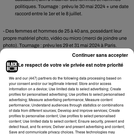
politiques. Tournage : prévu le 30 mai 2024 + une date
raccord entre le 1er et le 8 juillet.
- Des femmes et hommes de 25 à 40 ans, possédant leur
propre matériel photo, vidéo ou micro (merci de joindre une
photo). Tournage : prévu les 29 et 31 mai 2024 à Paris.
Continuer sans accepter
Silhouettes parlantes :
Le respect de votre vie privée est notre priorité
We and
our (447) partners
do the following data processing based on
Des femmes et hommes de 18 à 65 ans, d'origine
your consent and/or our legitimate interest: Store and/or access
information on a device; Use limited data to select advertising; Create
japonaise et parlant japonais sans accent. Tournage
profiles for personalised advertising; Use profiles to select personalised
: prévu le 21 juin 2024 à Paris.
advertising; Measure advertising performance; Measure content
performance; Understand audiences through statistics or combinations
of data from different sources; Develop and improve services; Create
profiles to personalise content; Use profiles to select personalised
Un garçon de 16 ans révolus en paraissant 14, type
content; Use limited data to select content; Ensure security, prevent and
caucasien. Tournage prévu le 5 juin 2024 à Paris.
detect fraud, and fix errors; Deliver and present advertising and content;
Save and communicate privacy choices. These technologies may
Rémunération : 250€