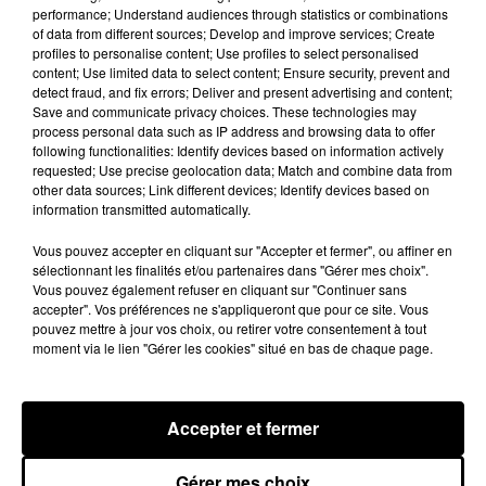
Hip-Hop News
performance; Understand audiences through statistics or combinations
of data from different sources; Develop and improve services; Create
profiles to personalise content; Use profiles to select personalised
content; Use limited data to select content; Ensure security, prevent and
Franglish et Keblack dévoilent une
detect fraud, and fix errors; Deliver and present advertising and content;
session live surprise
Save and communicate privacy choices. These technologies may
6 août 2026
process personal data such as IP address and browsing data to offer
following functionalities: Identify devices based on information actively
requested; Use precise geolocation data; Match and combine data from
other data sources; Link different devices; Identify devices based on
information transmitted automatically.
Russ frappe fort avec son nouveau
single « Coulda Shoulda Woulda »
Vous pouvez accepter en cliquant sur "Accepter et fermer", ou affiner en
5 août 2026
sélectionnant les finalités et/ou partenaires dans "Gérer mes choix".
Vous pouvez également refuser en cliquant sur "Continuer sans
accepter". Vos préférences ne s'appliqueront que pour ce site. Vous
pouvez mettre à jour vos choix, ou retirer votre consentement à tout
moment via le lien "Gérer les cookies" situé en bas de chaque page.
Tiakola annonce le premier concert de
son WpointM Tour
5 août 2026
Accepter et fermer
Gérer mes choix