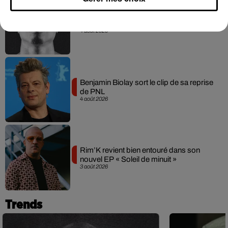
Meurtre de Tupac : Suge Knight pourrait
prendre la parole au procès
4 août 2026
Benjamin Biolay sort le clip de sa reprise
de PNL
4 août 2026
Rim’K revient bien entouré dans son
nouvel EP « Soleil de minuit »
3 août 2026
Trends